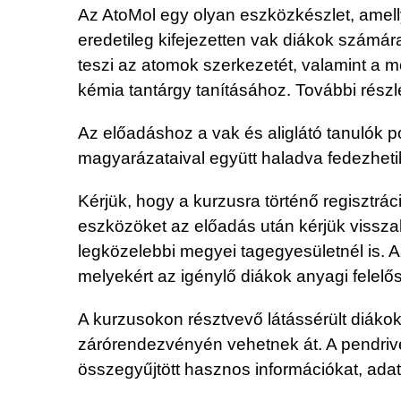
Az AtoMol egy olyan eszközkészlet, amelly
eredetileg kifejezetten vak diákok számár
teszi az atomok szerkezetét, valamint a 
kémia tantárgy tanításához. További részl
Az előadáshoz a vak és aliglátó tanulók 
magyarázataival együtt haladva fedezhetik 
Kérjük, hogy a kurzusra történő regisztrá
eszközöket az előadás után kérjük visszak
legközelebbi megyei tagegyesületnél is. 
melyekért az igénylő diákok anyagi felelős
A kurzusokon résztvevő látássérült diákok
zárórendezvényén vehetnek át. A pendrive 
összegyűjtött hasznos információkat, adat