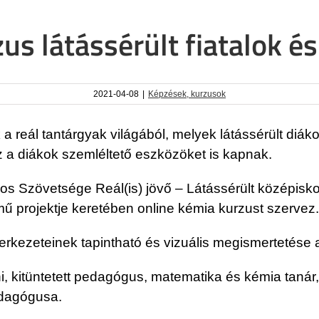
us látássérült fiatalok é
2021-04-08
|
Képzések, kurzusok
 a reál tantárgyak világából, melyek látássérült diák
 a diákok szemléltető eszközöket is kapnak.
Szövetsége Reál(is) jövő – Látássérült középiskol
ű projektje keretében online kémia kurzust szervez.
erkezeteinek tapintható és vizuális megismertetése 
kitüntetett pedagógus, matematika és kémia tanár, v
edagógusa.