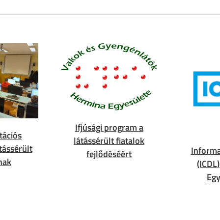
Ifjúsági program a
tációs
látássérült fiatalok
tássérült
Informa
fejlődéséért
nak
(ICDL
Eg