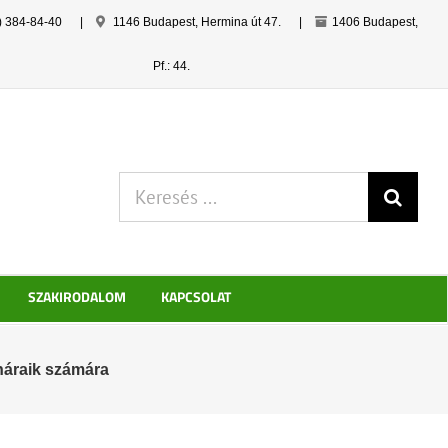
) 384-84-40
|
1146 Budapest, Hermina út 47.
|
1406 Budapest,
Pf.: 44.
Keresés:
SZAKIRODALOM
KAPCSOLAT
anáraik számára