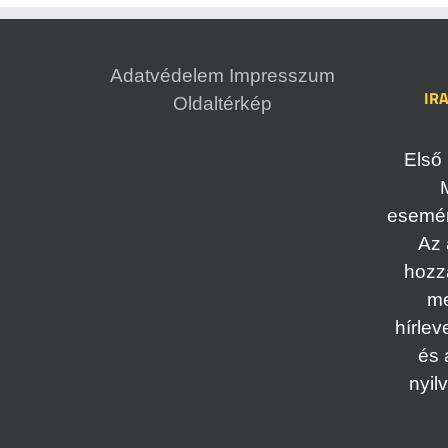
Adatvédelem
Impresszum
IR
Oldaltérkép
Első 
esemény
Az 
hozz
me
hírlev
és 
nyil