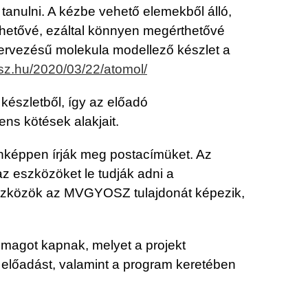
 tanulni. A kézbe vehető elemekből álló,
elhetővé, ezáltal könnyen megérthetővé
tervezésű molekula modellező készlet a
osz.hu/2020/03/22/atomol/
készletből, így az előadó
ens kötések alakjait.
denképpen írják meg postacímüket. Az
z eszközöket le tudják adni a
 eszközök az MVGYOSZ tulajdonát képezik,
omagot kapnak, melyet a projekt
s előadást, valamint a program keretében