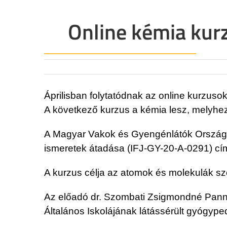
Online kémia kurz
Áprilisban folytatódnak az online kurzusok
A következő kurzus a kémia lesz, melyhez
A Magyar Vakok és Gyengénlátók Országos 
ismeretek átadása (IFJ-GY-20-A-0291) cím
A kurzus célja az atomok és molekulák sz
Az előadó dr. Szombati Zsigmondné Panni, 
Általános Iskolájának látássérült gyógyp