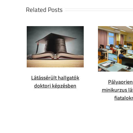
Related Posts
Látássérült hallgatók
Pályaorien
doktori képzésben
minikurzus lá
fiatalok