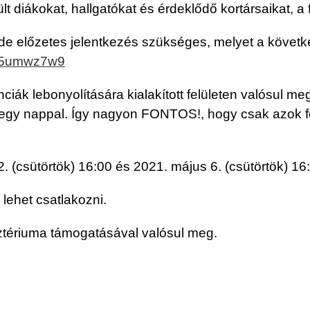
 diákokat, hallgatókat és érdeklődő kortársaikat, a fi
de előzetes jelentkezés szükséges, melyet a követke
Xh5umwz7w9
k lebonyolítására kialakított felületen valósul meg
tt egy nappal. Így nagyon FONTOS!, hogy csak azok f
2. (csütörtök) 16:00 és 2021. május 6. (csütörtök) 16
lehet csatlakozni.
tériuma támogatásával valósul meg.