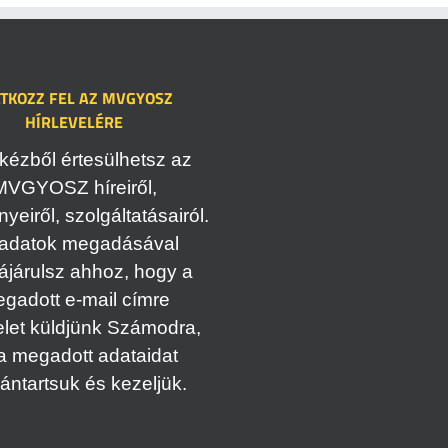
ATKOZZ FEL AZ MVGYOSZ
HÍRLEVELÉRE
kézből értesülhetsz az
MVGYOSZ híreiről,
eiről, szolgáltatásairól.
adatok megadásával
ájárulsz ahhoz, hogy a
gadott e-mail címre
elet küldjünk Számodra,
a megadott adataidat
vántartsuk és kezeljük.