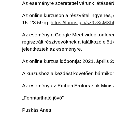
Az eseményre szeretettel várunk látássérült
Az online kurzuson a részvétel ingyenes, 
15. 23:59-ig:
https://forms.gle/sz9vXcM
Az esemény a Google Meet videókonferenciá
regisztrált résztvevőknek a találkozó elő
jelentkeztek az eseményre.
Az online kurzus időpontja: 2021. április 2
A kurzushoz a kezdést követően bármikor 
Az esemény az Emberi Erőforrások Minisz
„Fenntartható jövő”
Puskás Anett