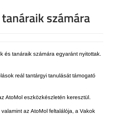
s tanáraik számára
ok és tanáraik számára egyaránt nyitottak.
ások reál tantárgyi tanulását támogató
az AtoMol eszközkészletén keresztül.
alamint az AtoMol feltalálója, a Vakok