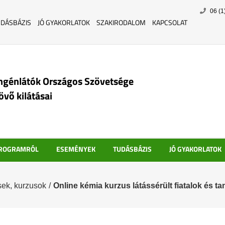
Skip
06 (1
to
UDÁSBÁZIS
JÓ GYAKORLATOK
SZAKIRODALOM
KAPCSOLAT
content
ngénlátók Országos Szövetsége
jövő kilátásai
PROGRAMRÓL
ESEMÉNYEK
TUDÁSBÁZIS
JÓ GYAKORLATOK
ek, kurzusok
/
Online kémia kurzus látássérült fiatalok és t