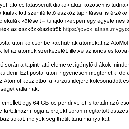
el látó és látássérült diákok akár közösen is tudnak
a kialakított szemléltető eszköz tapintással is érzék
molekulák kötéseit – tulajdonképpen egy egyetemes 
etek az eszközkészletről:
https://jovokilatasai.mvgy
postai úton kölcsönbe kaphatnak atomokat az AtoMol 
fel az atomok szerkezetét, illetve az ionos és koval
ció során a tapintható elemeket igénylő diákok min
üldeni. Ezt postai úton ingyenesen megtehetik, de a
Az Atomol készletből a kurzus idejére kölcsönadott
séget vállalnak.
 emellett egy 64 GB-os pendrive-ot is tartalmazó cs
tartalmazni fogja a projekt során megtartott össze
bázisokat, melyek segíthetik tanulmányaikat.