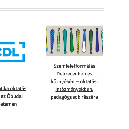
Szemléletformálás
Debrecenben és
környékén – oktatási
tika oktatás
intézményekben,
) az Óbudai
pedagógusok részére
yetemen