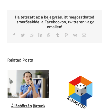
Ha tetszett ez a bejegyzés, itt megoszthatod
ismerőseiddel a Facebookon, twitteren vagy
emailen!
Facebook
Twitter
Reddit
LinkedIn
WhatsApp
Tumblr
Pinterest
Vk
Email
Related Posts
Állásbörzén jártunk