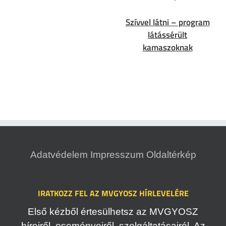
Szívvel látni – program
látássérült
kamaszoknak
Adatvédelem
Impresszum
Oldaltérkép
IRATKOZZ FEL AZ MVGYOSZ HÍRLEVELÉRE
Első kézből értesülhetsz az MVGYOSZ
híreiről, eseményeiről, szolgáltatásairól. Az