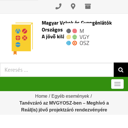
Skip
to
content
Magyar Vakok és Gyengénlátók
Országos Szövetsége
A jövő kilátásai
Keresés:
Men
Home
/
Egyéb események
/
Tanévzáró az MVGYOSZ-ben – Meghívó a
Reál(is) jövő projektzáró rendezvényére