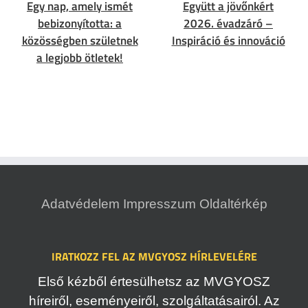
Egy nap, amely ismét
Együtt a jövőnkért
bebizonyította: a
2026. évadzáró –
közösségben születnek
Inspiráció és innováció
a legjobb ötletek!
Adatvédelem
Impresszum
Oldaltérkép
IRATKOZZ FEL AZ MVGYOSZ HÍRLEVELÉRE
Első kézből értesülhetsz az MVGYOSZ
híreiről, eseményeiről, szolgáltatásairól. Az