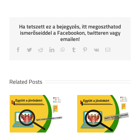
Ha tetszett ez a bejegyzés, itt megoszthatod
ismerőseiddel a Facebookon, twitteren vagy
emailen!
Facebook
Twitter
Reddit
LinkedIn
WhatsApp
Tumblr
Pinterest
Vk
Email
Related Posts