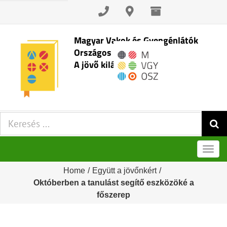
Skip
to
content
Magyar Vakok és Gyengénlátók
Országos Szövetsége
A jövő kilátásai
Keresés:
Men
Home
/
Együtt a jövőnkért
/
Októberben a tanulást segítő eszközöké a
főszerep