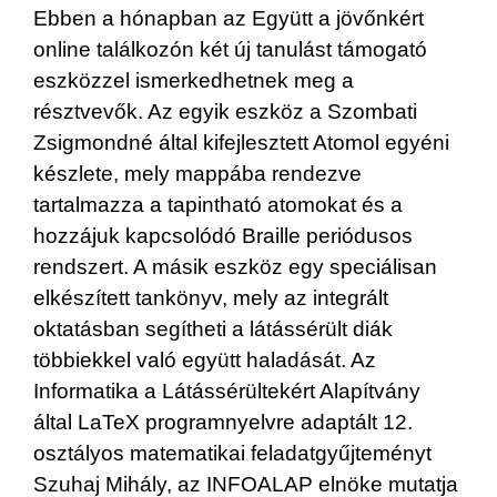
Ebben a hónapban az Együtt a jövőnkért
online találkozón két új tanulást támogató
eszközzel ismerkedhetnek meg a
résztvevők. Az egyik eszköz a Szombati
Zsigmondné által kifejlesztett Atomol egyéni
készlete, mely mappába rendezve
tartalmazza a tapintható atomokat és a
hozzájuk kapcsolódó Braille periódusos
rendszert. A másik eszköz egy speciálisan
elkészített tankönyv, mely az integrált
oktatásban segítheti a látássérült diák
többiekkel való együtt haladását. Az
Informatika a Látássérültekért Alapítvány
által LaTeX programnyelvre adaptált 12.
osztályos matematikai feladatgyűjteményt
Szuhaj Mihály, az INFOALAP elnöke mutatja