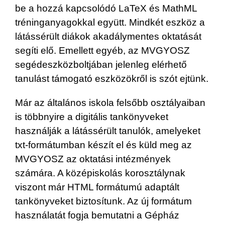
be a hozzá kapcsolódó LaTeX és MathML
tréninganyagokkal együtt. Mindkét eszköz a
látássérült diákok akadálymentes oktatását
segíti elő. Emellett egyéb, az MVGYOSZ
segédeszközboltjában jelenleg elérhető
tanulást támogató eszközökről is szót ejtünk.
Már az általános iskola felsőbb osztályaiban
is többnyire a digitális tankönyveket
használják a látássérült tanulók, amelyeket
txt-formátumban készít el és küld meg az
MVGYOSZ az oktatási intézmények
számára. A középiskolás korosztálynak
viszont már HTML formátumú adaptált
tankönyveket biztosítunk. Az új formátum
használatát fogja bemutatni a Gépház