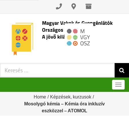
Skip
to
content
Magyar Vakok és Gyengénlátók
Országos Szövetsége
A jövő kilátásai
Keresés:
Men
Home
/
Képzések, kurzusok
/
Mosolygó kémia – Kémia óra inkluzív
eszközzel – ATOMOL