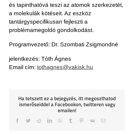
és tapinthatóvá teszi az atomok szerkezetét,
a molekulák kötéseit. Az eszköz
tantárgyspecifikusan fejleszti a
problémamegoldó gondolkodást.
Programvezető: Dr. Szombati Zsigmondné
jelentkezés: Tóth Ágnes
Email cím:
tothagnes@vakisk.hu
Ha tetszett ez a bejegyzés, itt megoszthatod
ismerőseiddel a Facebookon, twitteren vagy
emailen!
Facebook
Twitter
Reddit
LinkedIn
WhatsApp
Tumblr
Pinterest
Vk
Email