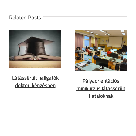
Related Posts
Látássérült hallgatók
Pályaorientációs
doktori képzésben
minikurzus látássérült
fiataloknak