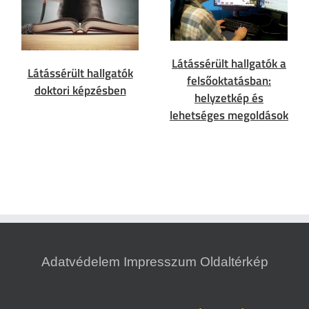
Látássérült hallgatók a
Látássérült hallgatók
felsőoktatásban:
doktori képzésben
helyzetkép és
lehetséges megoldások
Adatvédelem
Impresszum
Oldaltérkép