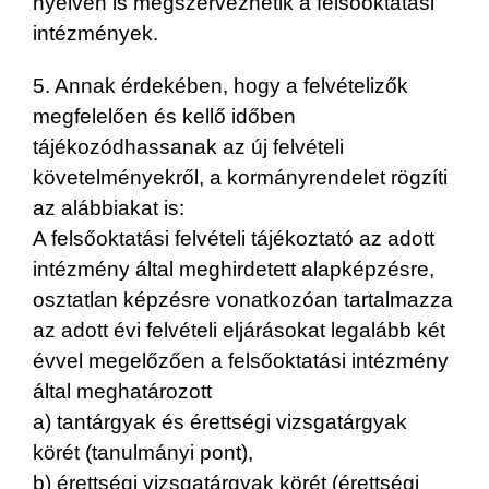
nyelven is megszervezhetik a felsőoktatási
intézmények.
5. Annak érdekében, hogy a felvételizők
megfelelően és kellő időben
tájékozódhassanak az új felvételi
követelményekről, a kormányrendelet rögzíti
az alábbiakat is:
A felsőoktatási felvételi tájékoztató az adott
intézmény által meghirdetett alapképzésre,
osztatlan képzésre vonatkozóan tartalmazza
az adott évi felvételi eljárásokat legalább két
évvel megelőzően a felsőoktatási intézmény
által meghatározott
a) tantárgyak és érettségi vizsgatárgyak
körét (tanulmányi pont),
b) érettségi vizsgatárgyak körét (érettségi