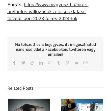
Forrás:
https://www.mvgyosz.hu/hirek-
hu/fontos-valtozasok-a-felsooktatasi-
felveteliben-2023-tol-es-2024-tol/
Ha tetszett ez a bejegyzés, itt megoszthatod
ismerőseiddel a Facebookon, twitteren vagy
emailen!
Facebook
Twitter
Reddit
LinkedIn
WhatsApp
Tumblr
Pinterest
Vk
Email
Related Posts