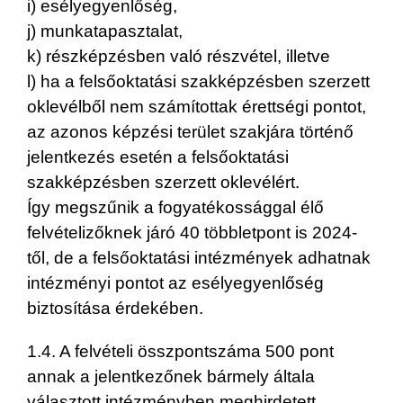
i) esélyegyenlőség,
j) munkatapasztalat,
k) részképzésben való részvétel, illetve
l) ha a felsőoktatási szakképzésben szerzett
oklevélből nem számítottak érettségi pontot,
az azonos képzési terület szakjára történő
jelentkezés esetén a felsőoktatási
szakképzésben szerzett oklevélért.
Így megszűnik a fogyatékossággal élő
felvételizőknek járó 40 többletpont is 2024-
től, de a felsőoktatási intézmények adhatnak
intézményi pontot az esélyegyenlőség
biztosítása érdekében.
1.4. A felvételi összpontszáma 500 pont
annak a jelentkezőnek bármely általa
választott intézményben meghirdetett