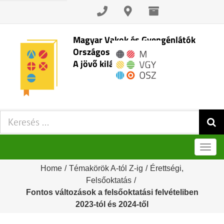
Skip
to
content
Magyar Vakok és Gyengénlátók
Országos Szövetsége
A jövő kilátásai
Keresés:
Men
Home
/
Témakörök A-tól Z-ig
/
Érettségi
,
Felsőoktatás
/
Fontos változások a felsőoktatási felvételiben
2023-tól és 2024-től