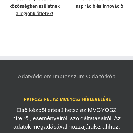
közösségben születnek
Inspiráció és innováció
a legjobb ötletek!
Adatvédelem
Impresszum
Oldaltérkép
IRATKOZZ FEL AZ MVGYOSZ HÍRLEVELÉRE
Első kézből értesülhetsz az MVGYOSZ
híreiről, eseményeiről, szolgáltatásairól. Az
adatok megadásával hozzájárulsz ahhoz,