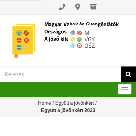
Skip
to
content
Magyar Vakok és Gyengénlátók
Országos Szövetsége
A jövő kilátásai
Keresés:
Men
Home
/
Együtt a jövőnkért
/
Együtt a jövőnkért 2023