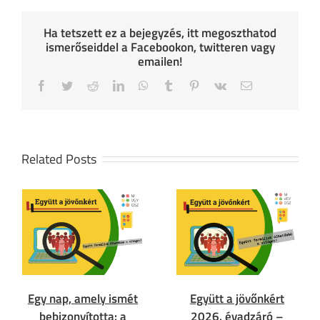
Ha tetszett ez a bejegyzés, itt megoszthatod
ismerőseiddel a Facebookon, twitteren vagy
emailen!
Facebook
Twitter
Reddit
LinkedIn
WhatsApp
Tumblr
Pinterest
Vk
Email
Related Posts
Egy nap, amely ismét
Együtt a jövőnkért
bebizonyította: a
2026. évadzáró –