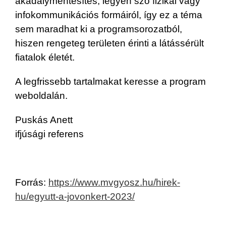
akadálymentesítés, legyen szó fizikai vagy
infokommunikációs formáiról, így ez a téma
sem maradhat ki a programsorozatból,
hiszen rengeteg területen érinti a látássérült
fiatalok életét.
A legfrissebb tartalmakat keresse a program
weboldalán.
Puskás Anett
ifjúsági referens
Forrás:
https://www.mvgyosz.hu/hirek-
hu/egyutt-a-jovonkert-2023/