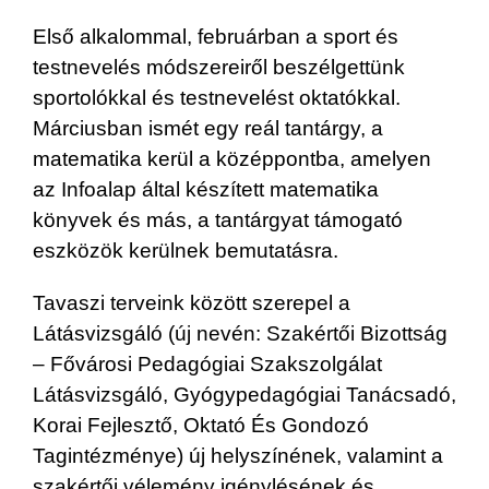
Első alkalommal, februárban a sport és
testnevelés módszereiről beszélgettünk
sportolókkal és testnevelést oktatókkal.
Márciusban ismét egy reál tantárgy, a
matematika kerül a középpontba, amelyen
az Infoalap által készített matematika
könyvek és más, a tantárgyat támogató
eszközök kerülnek bemutatásra.
Tavaszi terveink között szerepel a
Látásvizsgáló (új nevén: Szakértői Bizottság
– Fővárosi Pedagógiai Szakszolgálat
Látásvizsgáló, Gyógypedagógiai Tanácsadó,
Korai Fejlesztő, Oktató És Gondozó
Tagintézménye) új helyszínének, valamint a
szakértői vélemény igénylésének és