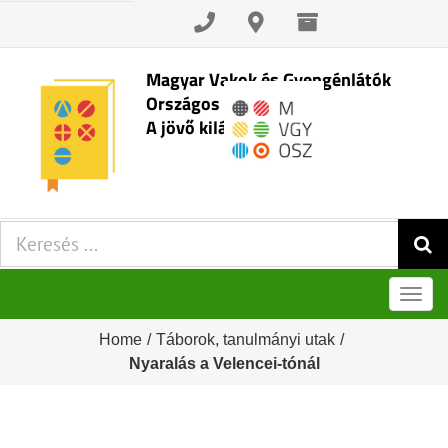
Skip
to
content
Magyar Vakok és Gyengénlátók
Országos Szövetsége
A jövő kilátásai
Keresés:
Men
Home
/
Táborok, tanulmányi utak
/
Nyaralás a Velencei-tónál