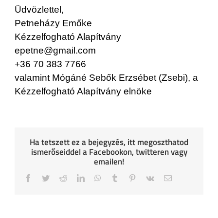
Üdvözlettel,
Petneházy Emőke
Kézzelfogható Alapítvány
epetne@gmail.com
+36 70 383 7766
valamint Mógáné Sebők Erzsébet (Zsebi), a
Kézzelfogható Alapítvány elnöke
Ha tetszett ez a bejegyzés, itt megoszthatod
ismerőseiddel a Facebookon, twitteren vagy
emailen!
Facebook
Twitter
Reddit
LinkedIn
WhatsApp
Tumblr
Pinterest
Vk
Email