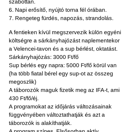
szabottan.
6. Napi erősítő, nyújtó torna fél órában.
7. Rengeteg fürdés, napozás, strandolás.
A fentieken kívül megszervezik külön egyéni
költségre a sárkányhajózást naplementekor
a Velencei-tavon és a sup bérlést, oktatást.
Sárkányhajózás: 3000 Ft/fő
Sup bérlés egy napra: 5000 Ft/fő körül van
(ha több fiatal bérel egy sup-ot az összeg
megoszlik)
A táborozók maguk fizetik meg az IFA-t, ami
430 Ft/fő/éj.
A programokat az időjárás változásainak
függvényében változtathatják és azt a
táborozók is alakíthatják.
A program színes. Elsősorban aktív,