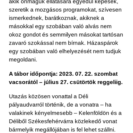
akik önmaguk ellátására egyedül képesek,
szeretik a mozgásos programokat, szívesen
ismerkednek, barátkoznak, akiknek a
másokkal egy szobában való alvás nem
okoz gondot és semmilyen másokat tartósan
zavaró szokással nem bírnak. Házaspárok
egy szobában való elhelyezését nem tudjuk
megoldani.
A tábor időpontja: 2023. 07. 22. szombat
vacsorától – július 27. csütörtök reggeliig.
Utazás közösen vonattal a Déli
pályaudvarról történik, de a vonatra – ha
valakinek kényelmesebb – Kelenföldön és a
Déliből Székesfehérvárra közlekedő vonat
bármelyik megállójában is fel lehet szállni.