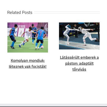
Related Posts
Látássérült emberek a
Komolyan mondjuk:
páston: adaptált
léteznek vak focisták!
tőrvívás