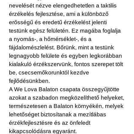
nevelését nézve elengedhetetlen a taktilis
érzékelés fejlesztése, ami a különböző
erősségű és eredetű érzékelést jelenti
testünk egész felületén. Ez magába foglalja
a nyomás-, a hőmérséklet-, és a
fájdalomészlelést. Bőrünk, mint a testünk
legnagyobb felülete és egyben legkorábban
kialakuló érzékszervünk, fontos szerepet tölt
be, csecsemőkorunktól kezdve
fejlődésünkben.
A We Lova Balaton csapata összegyűjtötte
azokat a szabadon megközelíthető helyeket,
természetesen a Balaton környékén, melyek
lehetőséget biztosítanak a mezítlábas
érzékfejlesztésre és az önfeledt
kikapcsolódásra egyaránt.