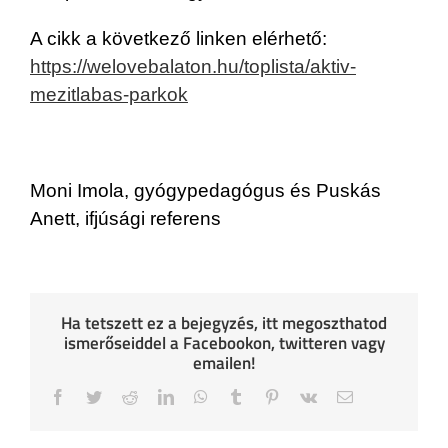
A cikk a következő linken elérhető:
https://welovebalaton.hu/toplista/aktiv-
mezitlabas-parkok
Moni Imola, gyógypedagógus és Puskás
Anett, ifjúsági referens
Ha tetszett ez a bejegyzés, itt megoszthatod
ismerőseiddel a Facebookon, twitteren vagy
emailen!
Facebook
Twitter
Reddit
LinkedIn
WhatsApp
Tumblr
Pinterest
Vk
Email