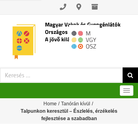
Skip
to
content
Magyar Vakok és Gyengénlátók
Országos Szövetsége
A jövő kilátásai
Keresés:
Men
Home
/
Tanórán kívül
/
Talpunkon keresztül – Észlelés, érzékelés
fejlesztése a szabadban