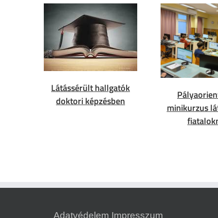
Látássérült hallgatók
Pályaorien
doktori képzésben
minikurzus lá
fiatalok
Adatvédelem
Impresszum