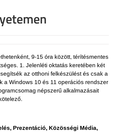
gyetemen
etenként, 9-15 óra között, térítésmentes
séges. 1. Jelenléti oktatás keretében két
egítsék az otthoni felkészülést és csak a
ik a Windows 10 és 11 operációs rendszer
 programcsomag népszerű alkalmazásait
kötelező.
elés, Prezentáció, Közösségi Média,