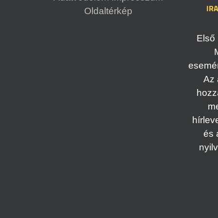
IR
Oldaltérkép
Első 
esemény
Az 
hozz
me
hírlev
és 
nyil