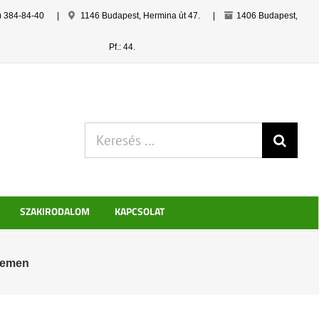
) 384-84-40
|
1146 Budapest, Hermina út 47.
|
1406 Budapest,
Pf.: 44.
Keresés:
SZAKIRODALOM
KAPCSOLAT
etemen