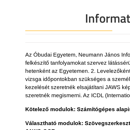
Informa
Az Óbudai Egyetem, Neumann János Inform
felkészítő tanfolyamokat szervez látássérü
hetenként az Egyetemen. 2. Levelezőként,
vizsga időpontokban szükséges a személy
kezelését szeretnék elsajátítani JAWS ké
szeretnék megismerni. Az ICDL (Internati
Kötelező modulok: Számítógépes alapi
Választható modulok: Szövegszerkeszté