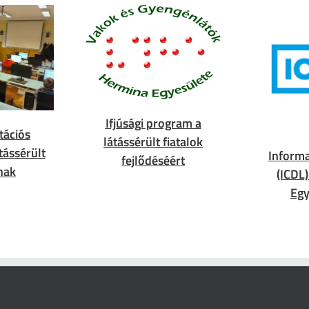
Ifjúsági program a
tációs
látássérült fiatalok
tássérült
Informa
fejlődéséért
nak
(ICDL
Eg