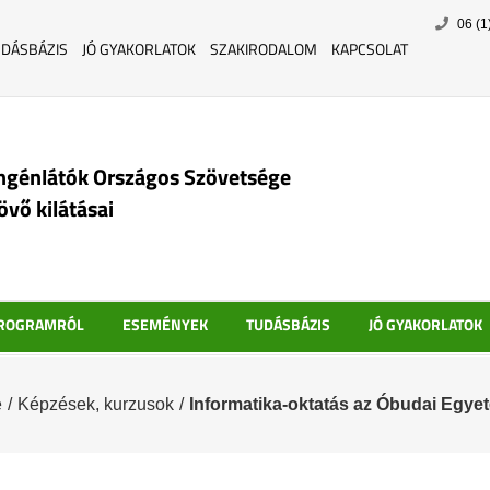
Skip
06 (1
to
UDÁSBÁZIS
JÓ GYAKORLATOK
SZAKIRODALOM
KAPCSOLAT
content
ngénlátók Országos Szövetsége
jövő kilátásai
PROGRAMRÓL
ESEMÉNYEK
TUDÁSBÁZIS
JÓ GYAKORLATOK
e
/
Képzések, kurzusok
/
Informatika-oktatás az Óbudai Egy