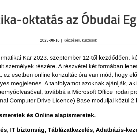
tika-oktatás az Óbudai E
2023-08-16
|
Képzések, kurzusok
atikai Kar 2023. szeptember 12-től kezdődően, kéth
lt személyek részére. A részvétel két formában lehet
 ez esetben online konzultációra van mód, hogy elős
es megjelenés. A tanfolyamot azoknak ajánlják, ak
pernyőolvasóval, továbbá a Microsoft Office irodai
onal Computer Drive Licence) Base moduljai közül 2 
smeretek és Online alapismeretek.
s, IT biztonság, Táblázatkezelés, Adatbázis-kez