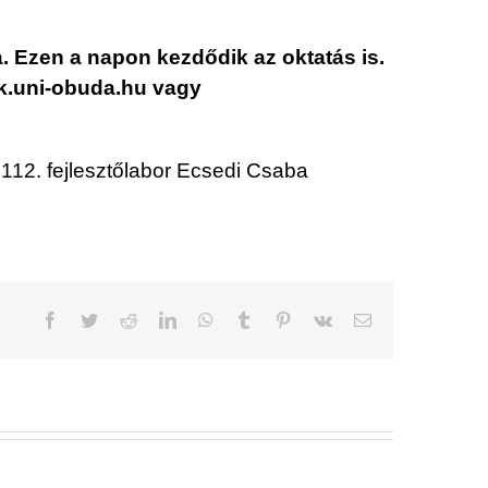
. Ezen a napon kezdődik az oktatás is.
ik.uni-obuda.hu vagy
112. fejlesztőlabor Ecsedi Csaba
Facebook
Twitter
Reddit
LinkedIn
WhatsApp
Tumblr
Pinterest
Vk
Email