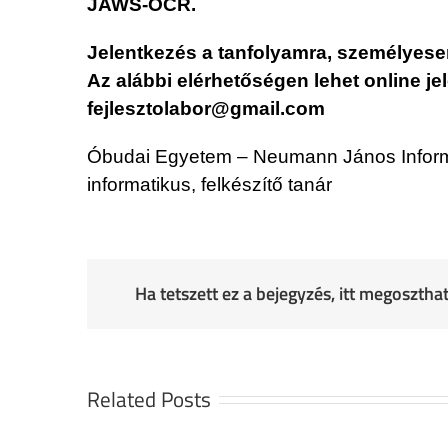
JAWS-OCR.
Jelentkezés a tanfolyamra, személyesen
Az alábbi elérhetőségen lehet online j
fejlesztolabor@gmail.com
Óbudai Egyetem – Neumann János Informat
informatikus, felkészítő tanár
Ha tetszett ez a bejegyzés, itt megoszth
Related Posts