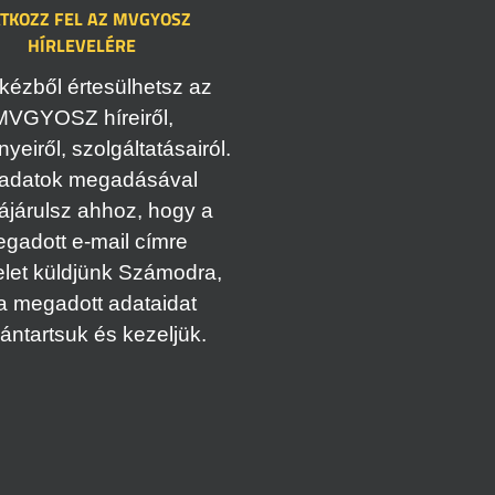
ATKOZZ FEL AZ MVGYOSZ
HÍRLEVELÉRE
kézből értesülhetsz az
MVGYOSZ híreiről,
eiről, szolgáltatásairól.
adatok megadásával
ájárulsz ahhoz, hogy a
gadott e-mail címre
elet küldjünk Számodra,
a megadott adataidat
vántartsuk és kezeljük.