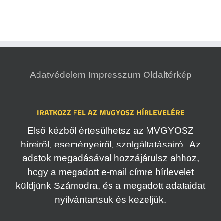
Adatvédelem
Impresszum
Oldaltérkép
IRATKOZZ FEL AZ MVGYOSZ HÍRLEVELÉRE
Első kézből értesülhetsz az MVGYOSZ
híreiről, eseményeiről, szolgáltatásairól. Az
adatok megadásával hozzájárulsz ahhoz,
hogy a megadott e-mail címre hírlevelet
küldjünk Számodra, és a megadott adataidat
nyilvántartsuk és kezeljük.