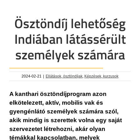
Ösztöndíj lehetőség
Indiában látássérült
személyek számára
2024-02-21
|
Ellátások, ösztöndíjak
,
Képzések, kurzusok
A kanthari ösztöndíjprogram azon
elkötelezett, aktív, mobilis vak és
gyengénlátó személyek számára szól,
akik mindig is szerettek volna egy saját
szervezetet létrehozni, akár olyan
témákkal kapcsolatban, melyek