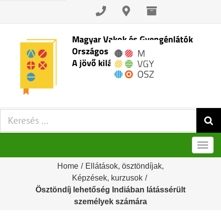
Skip
to
content
Magyar Vakok és Gyengénlátók
Országos Szövetsége
A jövő kilátásai
Keresés:
Men
Home
/
Ellátások, ösztöndíjak
,
Képzések, kurzusok
/
Ösztöndíj lehetőség Indiában látássérült
személyek számára