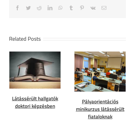
Facebook
Twitter
Reddit
LinkedIn
WhatsApp
Tumblr
Pinterest
Vk
Email
Related Posts
Látássérült hallgatók
Pályaorientációs
doktori képzésben
minikurzus látássérült
fiataloknak