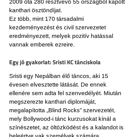
2009 óta 280 résztvevő 55 országból kapott
kanthari ösztöndíjat.
Ez több, mint 170 társadalmi
kezdeményezést és civil szervezetet
eredményezett, melyek pozitív hatással
vannak emberek ezreire.
Egy jó gyakorlat: Sristi KC tánciskola
Sristi egy Nepálban élő táncos, aki 15
évesen elvesztette látását. De ennek
ellenére sem adta fel szenvedélyét. Miután
megszerezte kanthari diplomáját,
megalapította „Blind Rocks” szervezetét,
mely Bollywood-i tánc kurzusokat kínál a
színészetet, az öltözködést és a kalandot is
beleértve vak személyek számára