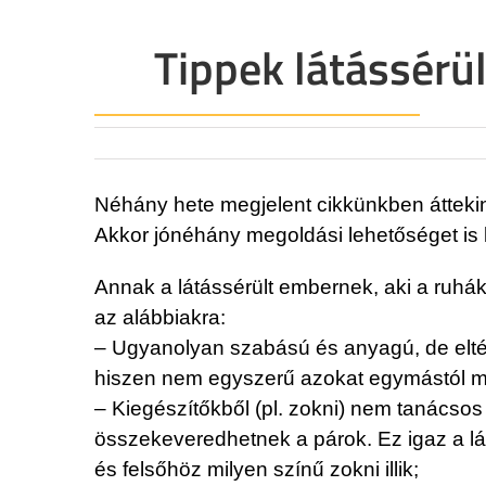
Tippek látássérü
Néhány hete megjelent cikkünkben áttekin
Akkor jónéhány megoldási lehetőséget is 
Annak a látássérült embernek, aki a ruhák
az alábbiakra:
– Ugyanolyan szabású és anyagú, de eltérő 
hiszen nem egyszerű azokat egymástól m
– Kiegészítőkből (pl. zokni) nem tanácsos
összekeveredhetnek a párok. Ez igaz a lá
és felsőhöz milyen színű zokni illik;