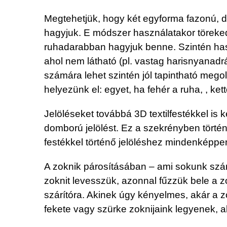
Megtehetjük, hogy két egyforma fazonú, de
hagyjuk. E módszer használatakor törekedni
ruhadarabban hagyjuk benne. Szintén haszn
ahol nem látható (pl. vastag harisnyanadr
számára lehet szintén jól tapintható megol
helyezünk el: egyet, ha fehér a ruha, , kett
Jelöléseket továbbá 3D textilfestékkel is
domború jelölést. Ez a szekrényben történ
festékkel történő jelöléshez mindenképpen
A zoknik párosításában – ami sokunk szá
zoknit levesszük, azonnal fűzzük bele a z
szárítóra. Akinek úgy kényelmes, akár a zo
fekete vagy szürke zoknijaink legyenek, 