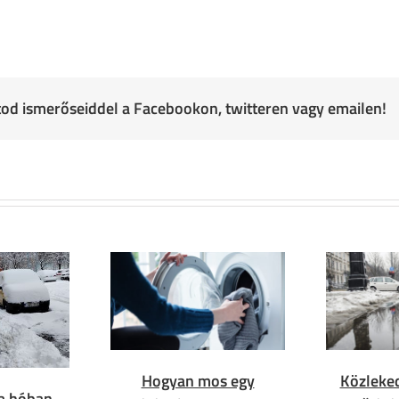
atod ismerőseiddel a Facebookon, twitteren vagy emailen!
Hogyan mos egy
Közleked
 a hóban