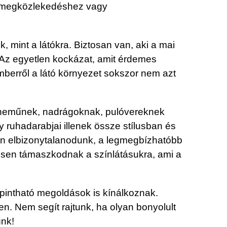
 tömegközlekedéshez vagy
, mint a látókra. Biztosan van, aki a mai
. Az egyetlen kockázat, amit érdemes
mberről a látó környezet sokszor nem azt
rneműnek, nadrágoknak, pulóvereknek
y ruhadarabjai illenek össze stílusban és
sán elbizonytalanodunk, a legmegbízhatóbb
tősen támaszkodnak a színlátásukra, ami a
intható megoldások is kínálkoznak.
n. Nem segít rajtunk, ha olyan bonyolult
ünk!