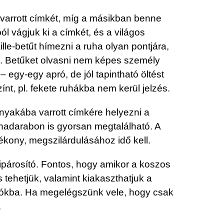
evarrott címkét, míg a másikban benne
l vágjuk ki a címkét, és a világos
le-betűt hímezni a ruha olyan pontjára,
s). Betűket olvasni nem képes személy
 egy-egy apró, de jól tapintható öltést
zínt, pl. fekete ruhákba nem kerül jelzés.
 nyakába varrott címkére helyezni a
uhadarabon is gyorsan megtalálható. A
ékony, megszilárdulásához idő kell.
párosító. Fontos, hogy amikor a koszos
tehetjük, valamint kiakaszthatjuk a
a fiókba. Ha megelégszünk vele, hogy csak
.