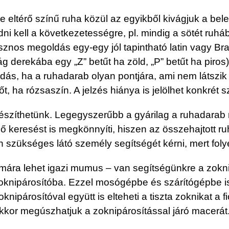
 eltérő színű ruha közül az egyikből kivágjuk a bel
 kell a következetességre, pl. mindig a sötét ruhábó
os megoldás egy-egy jól tapintható latin vagy Brail
ág derekába egy „Z” betűt ha zöld, „P” betűt ha piro
dás, ha a ruhadarab olyan pontjára, ami nem látszik –
őt, ha rózsaszín. A jelzés hiánya is jelölhet konkrét s
 készíthetünk. Legegyszerűbb a gyárilag a ruhadarab
ő keresést is megkönnyíti, hiszen az összehajtott r
 szükséges látó személy segítségét kérni, mert foly
mára lehet igazi mumus – van segítségünkre a zokni
oknipárosítóba. Ezzel mosógépbe és szárítógépbe is 
knipárosítóval együtt is elteheti a tiszta zoknikat 
akkor megúszhatjuk a zoknipárosítással járó macerát