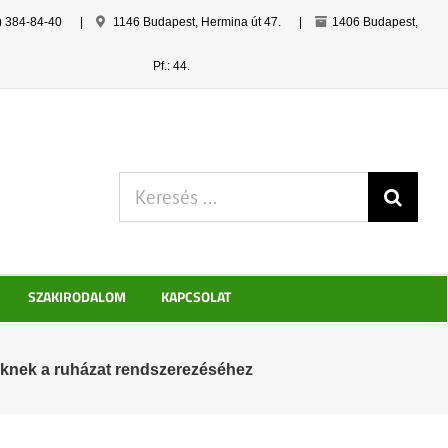
) 384-84-40
|
1146 Budapest, Hermina út 47.
|
1406 Budapest,
Pf.: 44.
Keresés:
SZAKIRODALOM
KAPCSOLAT
eknek a ruházat rendszerezéséhez