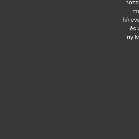
hozz
me
hírlev
és 
nyil