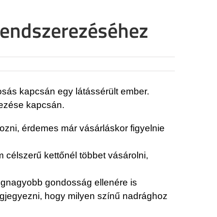
 rendszerezéséhez
osás kapcsán egy látássérült ember.
rezése kapcsán.
kozni, érdemes már vásárláskor figyelnie
m célszerű kettőnél többet vásárolni,
 legnagyobb gondosság ellenére is
egjegyezni, hogy milyen színű nadrághoz