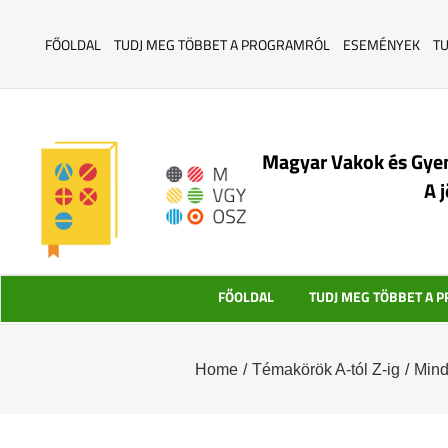
FŐOLDAL
TUDJ MEG TÖBBET A PROGRAMRÓL
ESEMÉNYEK
T
Magyar Vakok és Gye
A 
FŐOLDAL
TUDJ MEG TÖBBET A 
Home
/
Témakörök A-tól Z-ig
/
Mind