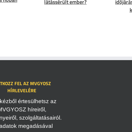
látássérült ember?
időjárá
k
ATKOZZ FEL AZ MVGYOSZ
HÍRLEVELÉRE
kézből értesülhetsz az
MVGYOSZ híreiről,
eiről, szolgáltatásairól.
adatok megadásával