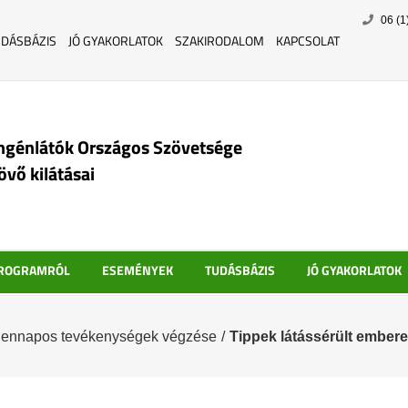
Skip
06 (1
to
UDÁSBÁZIS
JÓ GYAKORLATOK
SZAKIRODALOM
KAPCSOLAT
content
ngénlátók Országos Szövetsége
jövő kilátásai
PROGRAMRÓL
ESEMÉNYEK
TUDÁSBÁZIS
JÓ GYAKORLATOK
ennapos tevékenységek végzése
/
Tippek látássérült ember