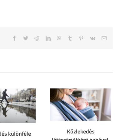
Facebook
Twitter
Reddit
LinkedIn
WhatsApp
Tumblr
Pinterest
Vk
Email
Közlekedés
és különféle
látássérültként babával,