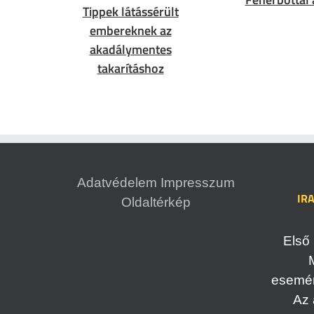
Tippek látássérült
embereknek az
akadálymentes
takarításhoz
Adatvédelem
Impresszum
IR
Oldaltérkép
Első 
esemény
Az 