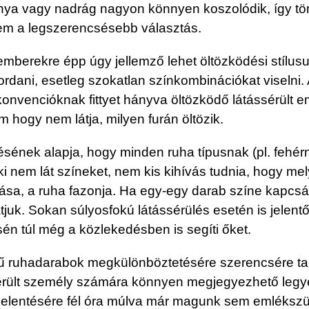
zoknya vagy nadrág nagyon könnyen koszolódik, így
em a legszerencsésebb választás.
 emberekre épp úgy jellemző lehet öltözködési stílusuk
ordani, esetleg szokatlan színkombinációkat viselni
onvencióknak fittyet hányva öltözködő látássérült e
 hogy nem látja, milyen furán öltözik.
sének alapja, hogy minden ruha típusnak (pl. fehé
i nem lát színeket, nem kis kihívás tudnia, hogy mel
tása, a ruha fazonja. Ha egy-egy darab színe kapc
tjuk. Sokan súlyosfokú látássérülés esetén is jelen
 túl még a közlekedésben is segíti őket.
ű ruhadarabok megkülönböztetésére szerencsére tap
sérült személy számára könnyen megjegyezhető legye
 jelentésére fél óra múlva már magunk sem emléksz