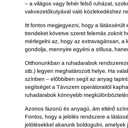
– a világos vagy fehér felső ruházat, s
vakvezetőkutyával való közlekedéshez n
Itt fontos megjegyezni, hogy a látássérült
trendeket követve szeret felemás zoknit h
mérlegelni az, hogy az extravagánsan, a k
gondolja, mennyire egyéni a stílusa, hanem
Otthonunkban a ruhadarabok rendszerezé
stb.) legyen meghatározott helye. Ha valak
színben – előbbiben segít az anyag tapin
segítséget a Távszem operátoraitól kapha
ruhadarabok könnyebb megkülönböztetésén
Azonos fazonú és anyagú, ám eltérő szín
Fontos, hogy a jelölés rendszere a látás
jelölésekkel akarunk boldogulni, amelyek