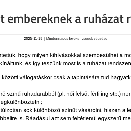
lt embereknek a ruházat
2025-11-19
|
Mindennapos tevékenységek végzése
tettük, hogy milyen kihívásokkal szembesülhet a m
kínáltunk, és így teszünk most is a ruházat rendsze
 közötti válogatáskor csak a tapintására tud hagyat
színű ruhadarabból (pl. női felső, férfi ing stb.) ne
egkülönböztetni;
 túlzottan sok különböző színűt vásárolni, hiszen a
bbelire is. Ráadásul azt sem feltétlenül egyszerű m