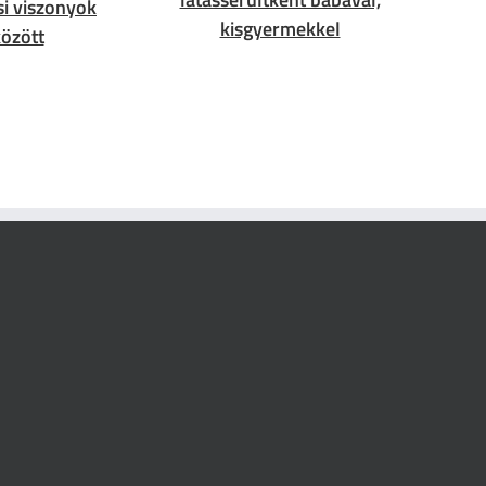
si viszonyok
kisgyermekkel
özött