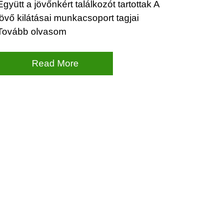
Együtt a jövőnkért találkozót tartottak A
jövő kilátásai munkacsoport tagjai
Tovább olvasom
Read More