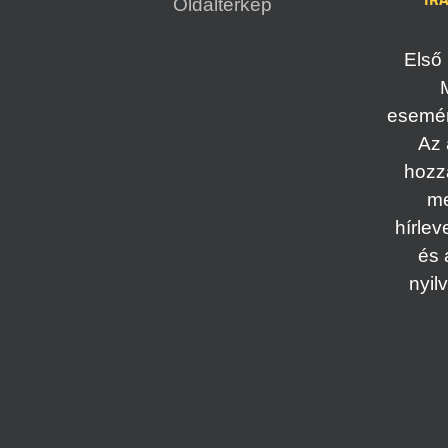
Oldaltérkép
Első 
esemény
Az 
hozz
me
hírlev
és 
nyil