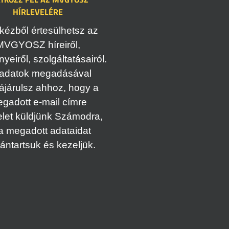
HÍRLEVELÉRE
kézből értesülhetsz az
MVGYOSZ híreiről,
eiről, szolgáltatásairól.
adatok megadásával
ájárulsz ahhoz, hogy a
gadott e-mail címre
elet küldjünk Számodra,
a megadott adataidat
vántartsuk és kezeljük.