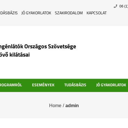
Skip
06 (1
to
UDÁSBÁZIS
JÓ GYAKORLATOK
SZAKIRODALOM
KAPCSOLAT
content
ngénlátók Országos Szövetsége
jövő kilátásai
PROGRAMRÓL
ESEMÉNYEK
TUDÁSBÁZIS
JÓ GYAKORLATOK
Home
/
admin