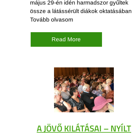
május 29-én idén harmadszor gyűltek
össze a látássérült diákok oktatásában
Tovább olvasom
Read More
A JÖVŐ KILÁTÁSAI – NYÍLT