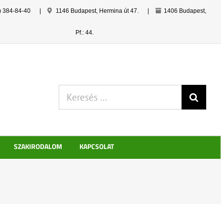
) 384-84-40
|
1146 Budapest, Hermina út 47.
|
1406 Budapest,
Pf.: 44.
Keresés:
SZAKIRODALOM
KAPCSOLAT