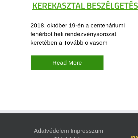
KEREKASZTAL BESZÉLGETÉS
2018. október 19-én a centenáriumi
fehérbot heti rendezvénysorozat
keretében a Tovább olvasom
Read More
Adatvédelem
Impresszum
IR