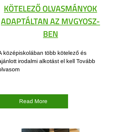
KÖTELEZŐ OLVASMÁNYOK
ADAPTÁLTAN AZ MVGYOSZ-
BEN
A középiskolában több kötelező és
ajánlott irodalmi alkotást el kell Tovább
olvasom
Read More