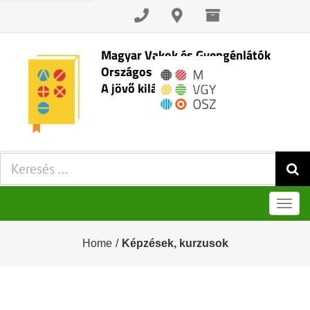
Skip
to
content
Magyar Vakok és Gyengénlátók
Országos Szövetsége
A jövő kilátásai
Keresés:
Men
Home
/
Képzések, kurzusok