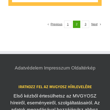
Previous
1
2
3
Next
Adatvédelem
Impresszum
Oldaltérkép
IRATKOZZ FEL AZ MVGYOSZ HÍRLEVELÉRE
Első kézből értesülhetsz az MVGYOSZ
híreiről, eseményeiről, szolgáltatásairól. Az
adatok megadásával hozzájárulsz ahhoz,