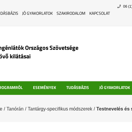
Skip
06 (1
to
UDÁSBÁZIS
JÓ GYAKORLATOK
SZAKIRODALOM
KAPCSOLAT
content
ngénlátók Országos Szövetsége
jövő kilátásai
PROGRAMRÓL
ESEMÉNYEK
TUDÁSBÁZIS
JÓ GYAKORLATOK
e
/
Tanórán
/
Tantárgy-specifikus módszerek
/
Testnevelés és 