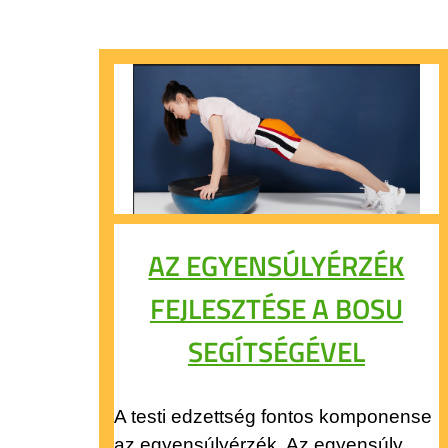
AZ EGYENSÚLYÉRZÉK
FEJLESZTÉSE A BOSU
SEGÍTSÉGÉVEL
A testi edzettség fontos komponense
az egyensúlyérzék. Az egyensúly