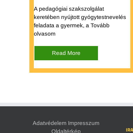
A pedagógiai szakszolgálat
keretében nyújtott gyógytestnevelés
feladata a gyermek, a Tovább
olvasom
Read More
Adatvédelem
Impresszum
IR
Oldaltérkép