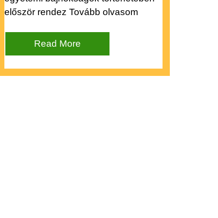
először rendez Tovább olvasom
Read More