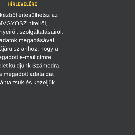
HÍRLEVELÉRE
kézből értesülhetsz az
MVGYOSZ híreiről,
eiről, szolgáltatásairól.
adatok megadásával
ájárulsz ahhoz, hogy a
gadott e-mail címre
elet küldjünk Számodra,
a megadott adataidat
vántartsuk és kezeljük.