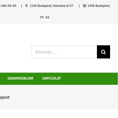
) 384-84-40
|
1146 Budapest, Hermina út 47.
|
1406 Budapest,
Pf.: 44.
Keresés:
SZAKIRODALOM
KAPCSOLAT
sport