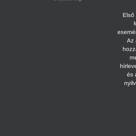
Első 
esemény
Az 
hozz
me
hírlev
és 
nyil