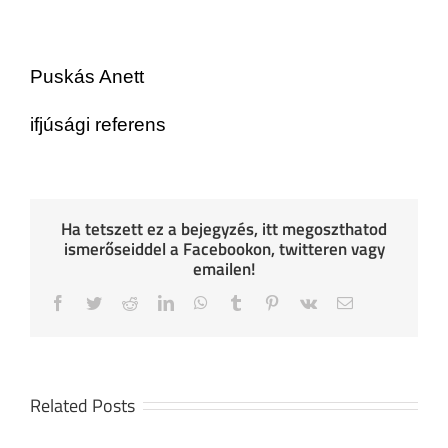
Puskás Anett
ifjúsági referens
Ha tetszett ez a bejegyzés, itt megoszthatod
ismerőseiddel a Facebookon, twitteren vagy
emailen!
Facebook
Twitter
Reddit
LinkedIn
WhatsApp
Tumblr
Pinterest
Vk
Email
Related Posts