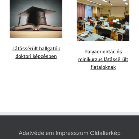
Látássérült hallgatók
Pályaorientációs
doktori képzésben
minikurzus látássérült
fiataloknak
Adatvédelem
Impresszum
Oldaltérkép