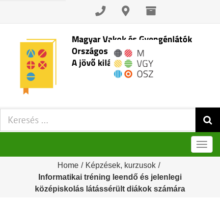
Skip
to
content
Magyar Vakok és Gyengénlátók
Országos Szövetsége
A jövő kilátásai
Keresés:
Men
Home
/
Képzések, kurzusok
/
Informatikai tréning leendő és jelenlegi
középiskolás látássérült diákok számára