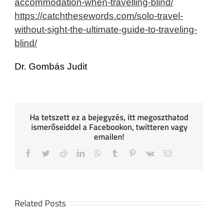
accommodation-when-travelling-blind/
https://catchthesewords.com/solo-travel-
without-sight-the-ultimate-guide-to-traveling-
blind/
Dr. Gombás Judit
Ha tetszett ez a bejegyzés, itt megoszthatod
ismerőseiddel a Facebookon, twitteren vagy
emailen!
Facebook
Twitter
Reddit
LinkedIn
WhatsApp
Tumblr
Pinterest
Vk
Email
Related Posts