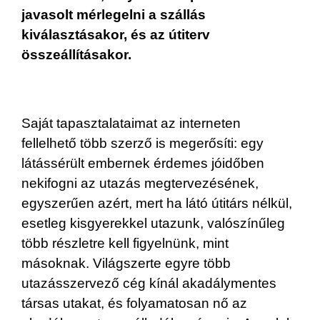
javasolt mérlegelni a szállás
kiválasztásakor, és az útiterv
összeállításakor.
Saját tapasztalataimat az interneten
fellelhető több szerző is megerősíti: egy
látássérült embernek érdemes jóidőben
nekifogni az utazás megtervezésének,
egyszerűen azért, mert ha látó útitárs nélkül,
esetleg kisgyerekkel utazunk, valószínűleg
több részletre kell figyelnünk, mint
másoknak. Világszerte egyre több
utazásszervező cég kínál akadálymentes
társas utakat, és folyamatosan nő az