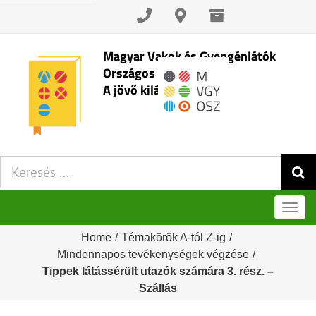
Skip
to
content
Magyar Vakok és Gyengénlátók
Országos Szövetsége
A jövő kilátásai
Keresés:
Men
Home
/
Témakörök A-tól Z-ig
/
Mindennapos tevékenységek végzése
/
Tippek látássérült utazók számára 3. rész. –
Szállás