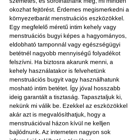
szemetes, és sorolhatnánk még, mi minden
okozhat fejtörést. Érdemes megismerkedni a
környezetbarát menstruációs eszközökkel.
Egy megfelelő méretű intim kehely vagy
menstruációs bugyi képes a hagyományos,
eldobható tamponnál vagy egészségügyi
betétnél nagyobb mennyiségű folyadékot
felszívni. Ha biztosra akarunk menni, a
kehely használatakor is felvehetünk
menstruációs bugyit vagy használhatunk
mosható intim betétet. Így jóval hosszabb
ideig garantált a tisztaság. Tapasztaljuk ki,
nekünk mi válik be. Ezekkel az eszközökkel
akár azt is megvalósíthatjuk, hogy a
menstruációval házon kívül ne kelljen
bajlódnunk. Az interneten nagyon sok