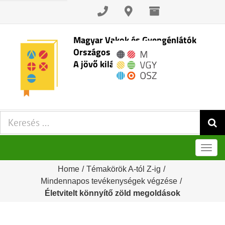
Skip
to
content
Magyar Vakok és Gyengénlátók
Országos Szövetsége
A jövő kilátásai
Keresés:
Men
Home
/
Témakörök A-tól Z-ig
/
Mindennapos tevékenységek végzése
/
Életvitelt könnyítő zöld megoldások