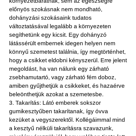
környezetbarátnak, sem az egészségre
előnyös szokásnak nem mondható,
dohányzási szokásaink tudatos
változtatásával legalább a környezeten
segíthetünk egy kicsit. Egy dohányzó
látássérült embernek idegen helyen nem
könnyű szemetest találnia, így megtörténhet,
hogy a csikket eldobni kényszerül. Erre jelent
megoldást, ha van nálunk egy zárható
zsebhamutartó, vagy zárható fém doboz,
amiben gyűjthetjük a csikkeket, és hazaérve
beleönthetjük azokat a szemetesbe.
3. Takarítás: Látó emberek sokszor
gumikesztyűben takarítanak, így óvva
kezüket a vegyszerektől. Kollégáimmal mind
a kesztyű nélküli takarításra szavazunk,