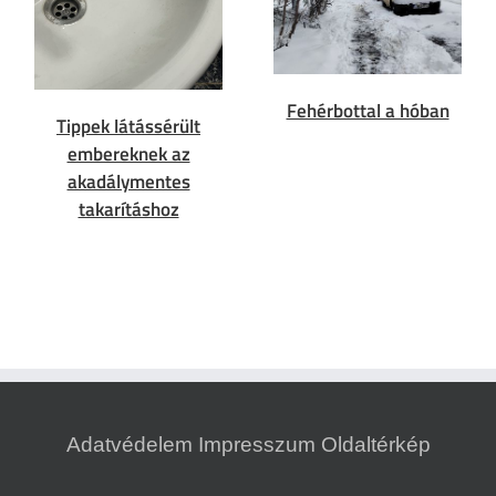
Fehérbottal a hóban
Tippek látássérült
embereknek az
akadálymentes
takarításhoz
Adatvédelem
Impresszum
Oldaltérkép