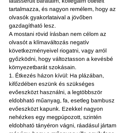
látássérült barátaim, kollégáim ötleteit
tartalmazza, és nagyon remélem, hogy az
olvasók gyakorlataival a jövőben
gazdagítható lesz.
A mostani rövid írásban nem célom az
olvasót a klímaváltozás negatív
következményeivel riogatni, vagy arról
győzködni, hogy változtasson a kevésbé
környezetbarát szokásain.
1. Étkezés házon kívül: Ha plázában,
kifőzdében eszünk és szükséges
evőeszközt használni, a legtöbbször
eldobható műanyag, fa, esetleg bambusz
evőeszközt kapunk. Ezekkel nagyon
nehézkes egy megpúpozott, szintén
eldobható tányéron vágni, ráadásul jártam