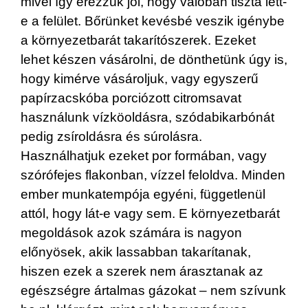
mivel így érezzük jól, hogy valóban tiszta lett-
e a felület. Bőrünket kevésbé veszik igénybe
a környezetbarát takarítószerek. Ezeket
lehet készen vásárolni, de dönthetünk úgy is,
hogy kimérve vásároljuk, vagy egyszerű
papírzacskóba porciózott citromsavat
használunk vízköoldásra, szódabikarbónát
pedig zsíroldásra és súrolásra.
Használhatjuk ezeket por formában, vagy
szórófejes flakonban, vízzel feloldva. Minden
ember munkatempója egyéni, függetlenül
attól, hogy lát-e vagy sem. E környezetbarát
megoldások azok számára is nagyon
előnyösek, akik lassabban takarítanak,
hiszen ezek a szerek nem árasztanak az
egészségre ártalmas gázokat – nem szívunk