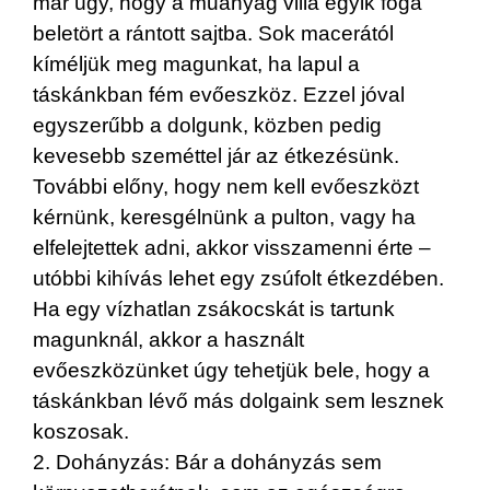
már úgy, hogy a műanyag villa egyik foga
beletört a rántott sajtba. Sok macerától
kíméljük meg magunkat, ha lapul a
táskánkban fém evőeszköz. Ezzel jóval
egyszerűbb a dolgunk, közben pedig
kevesebb szeméttel jár az étkezésünk.
További előny, hogy nem kell evőeszközt
kérnünk, keresgélnünk a pulton, vagy ha
elfelejtettek adni, akkor visszamenni érte –
utóbbi kihívás lehet egy zsúfolt étkezdében.
Ha egy vízhatlan zsákocskát is tartunk
magunknál, akkor a használt
evőeszközünket úgy tehetjük bele, hogy a
táskánkban lévő más dolgaink sem lesznek
koszosak.
2. Dohányzás: Bár a dohányzás sem