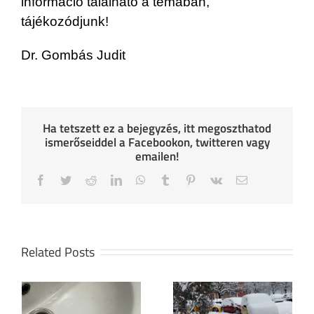
információ található a témában,
tájékozódjunk!
Dr. Gombás Judit
Ha tetszett ez a bejegyzés, itt megoszthatod
ismerőseiddel a Facebookon, twitteren vagy
emailen!
Facebook
Twitter
Reddit
LinkedIn
WhatsApp
Tumblr
Pinterest
Vk
Email
Related Posts