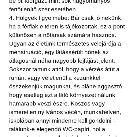
be pl. klórgázt, mint sok hagyományos
fertőtlenítő szer esetében.
4. Hölgyek figyelmébe: Bár csak jó nekünk,
ha a férfiak e téren is tájékozottak, ez a pont
különösen a nőtársak számára hasznos.
Ugyan az életünk természetes velejárója a
menstruáció, egy látássérült nőnek az
átlagosnál néha nagyobb fejfájást jelent.
Sokszor tartunk attól, hogy a vérzés átüt a
ruhán, vagy véletlenül a kezünkkel
összekenjük magunkat, és pláne aggasztó,
hogy esetleg ezt a látó környezet nálunk
hamarabb veszi észre. Koszos vagy
ismeretlen nyilvános vécén, munkahelyen,
iskolában annyi mindenre kell gondolni –
találunk-e elegendő WC-papírt, hol a