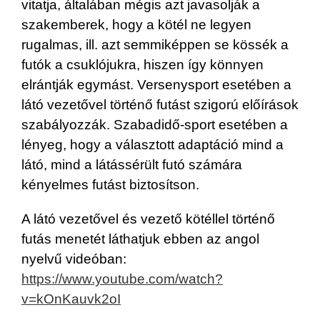
vitatja, általában mégis azt javasolják a
szakemberek, hogy a kötél ne legyen
rugalmas, ill. azt semmiképpen se kössék a
futók a csuklójukra, hiszen így könnyen
elrántják egymást. Versenysport esetében a
látó vezetővel történő futást szigorú előírások
szabályozzák. Szabadidő-sport esetében a
lényeg, hogy a választott adaptáció mind a
látó, mind a látássérült futó számára
kényelmes futást biztosítson.
A látó vezetővel és vezető kötéllel történő
futás menetét láthatjuk ebben az angol
nyelvű videóban:
https://www.youtube.com/watch?
v=kOnKauvk2oI