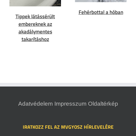
Fehérbottal a hóban
Tippek látássérült
embereknek az
akadálymentes
takarításhoz
Adatvédelem
Impresszum
Oldaltérkép
IRATKOZZ FEL AZ MVGYOSZ HÍRLEVELÉRE