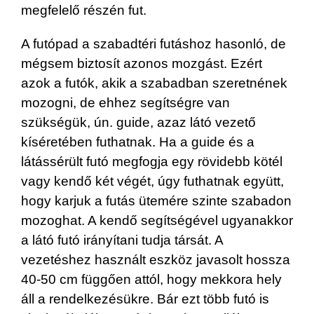
megfelelő részén fut.
A futópad a szabadtéri futáshoz hasonló, de
mégsem biztosít azonos mozgást. Ezért
azok a futók, akik a szabadban szeretnének
mozogni, de ehhez segítségre van
szükségük, ún. guide, azaz látó vezető
kíséretében futhatnak. Ha a guide és a
látássérült futó megfogja egy rövidebb kötél
vagy kendő két végét, úgy futhatnak együtt,
hogy karjuk a futás ütemére szinte szabadon
mozoghat. A kendő segítségével ugyanakkor
a látó futó irányítani tudja társát. A
vezetéshez használt eszköz javasolt hossza
40-50 cm függően attól, hogy mekkora hely
áll a rendelkezésükre. Bár ezt több futó is