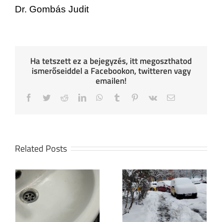
Dr. Gombás Judit
Ha tetszett ez a bejegyzés, itt megoszthatod
ismerőseiddel a Facebookon, twitteren vagy
emailen!
Facebook
Twitter
Reddit
LinkedIn
WhatsApp
Tumblr
Pinterest
Vk
Email
Related Posts