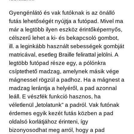
Gyengénlátó és vak futóknak is az önálló
futás lehetőségét nyújtja a futópad. Mivel ma
már a legtöbb ilyen eszköz érintőképernyős,
célszerű lehet a ki- és bekapcsoló gombot,
ill. a leginkább használt sebességek gombját
matricával, esetleg Braille felirattal jelölni. A
legtöbb futópad része egy, a pólónkra
csíptethető madzag, amelynek másik vége
mágnessel rögzül a padhoz. Ha a mágnest a
madzag lerántja a helyéről, a pad azonnal
leáll. E vészfék funkció hasznos, ha
véletlenül „letolatunk” a padról. Vak futónak
érdemes egyik kezét futás közben a pad
oldalsó korlátjához érinteni, így
bizonyosodhat meg arról, hogy a pad