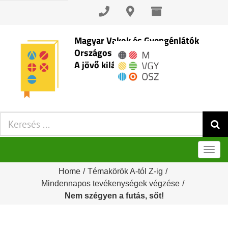
Skip
to
content
Magyar Vakok és Gyengénlátók
Országos Szövetsége
A jövő kilátásai
Keresés:
Men
Home
/
Témakörök A-tól Z-ig
/
Mindennapos tevékenységek végzése
/
Nem szégyen a futás, sőt!