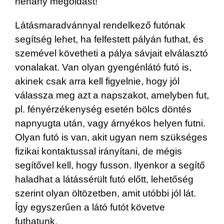
néhány megoldást!
Látásmaradvánnyal rendelkező futónak
segítség lehet, ha felfestett pályán futhat, és
szemével követheti a pálya sávjait elválasztó
vonalakat. Van olyan gyengénlátó futó is,
akinek csak arra kell figyelnie, hogy jól
válassza meg azt a napszakot, amelyben fut,
pl. fényérzékenység esetén bölcs döntés
napnyugta után, vagy árnyékos helyen futni.
Olyan futó is van, akit ugyan nem szükséges
fizikai kontaktussal irányítani, de mégis
segítővel kell, hogy fusson. Ilyenkor a segítő
haladhat a látássérült futó előtt, lehetőség
szerint olyan öltözetben, amit utóbbi jól lát.
Így egyszerűen a látó futót követve
futhatunk.