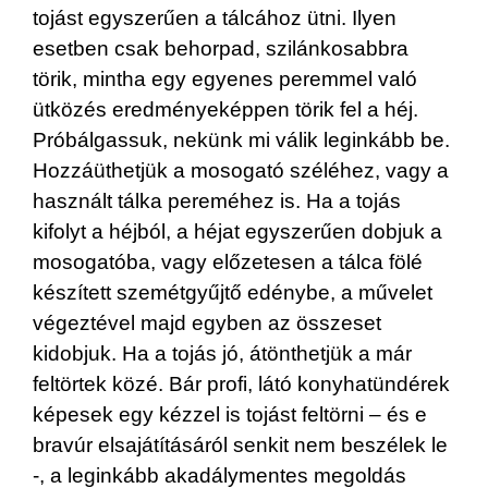
tojást egyszerűen a tálcához ütni. Ilyen
esetben csak behorpad, szilánkosabbra
törik, mintha egy egyenes peremmel való
ütközés eredményeképpen törik fel a héj.
Próbálgassuk, nekünk mi válik leginkább be.
Hozzáüthetjük a mosogató széléhez, vagy a
használt tálka pereméhez is. Ha a tojás
kifolyt a héjból, a héjat egyszerűen dobjuk a
mosogatóba, vagy előzetesen a tálca fölé
készített szemétgyűjtő edénybe, a művelet
végeztével majd egyben az összeset
kidobjuk. Ha a tojás jó, átönthetjük a már
feltörtek közé. Bár profi, látó konyhatündérek
képesek egy kézzel is tojást feltörni – és e
bravúr elsajátításáról senkit nem beszélek le
-, a leginkább akadálymentes megoldás