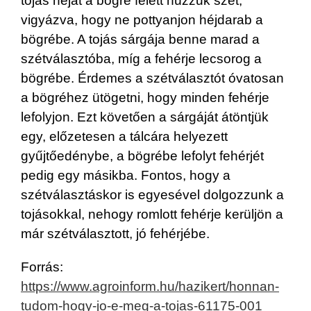
tojás héját a bögre felett húzzuk szét,
vigyázva, hogy ne pottyanjon héjdarab a
bögrébe. A tojás sárgája benne marad a
szétválasztóba, míg a fehérje lecsorog a
bögrébe. Érdemes a szétválasztót óvatosan
a bögréhez ütögetni, hogy minden fehérje
lefolyjon. Ezt követően a sárgáját átöntjük
egy, előzetesen a tálcára helyezett
gyűjtőedénybe, a bögrébe lefolyt fehérjét
pedig egy másikba. Fontos, hogy a
szétválasztáskor is egyesével dolgozzunk a
tojásokkal, nehogy romlott fehérje kerüljön a
már szétválasztott, jó fehérjébe.
Forrás:
https://www.agroinform.hu/hazikert/honnan-
tudom-hogy-jo-e-meg-a-tojas-61175-001