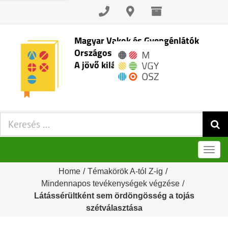
Skip
to
content
Magyar Vakok és Gyengénlátók
Országos Szövetsége
A jövő kilátásai
Keresés:
Men
Home
/
Témakörök A-tól Z-ig
/
Mindennapos tevékenységek végzése
/
Látássérültként sem ördöngösség a tojás
szétválasztása