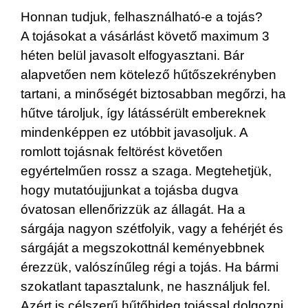
Honnan tudjuk, felhasználható-e a tojás?
A tojásokat a vásárlást követő maximum 3
héten belül javasolt elfogyasztani. Bár
alapvetően nem kötelező hűtőszekrényben
tartani, a minőségét biztosabban megőrzi, ha
hűtve tároljuk, így látássérült embereknek
mindenképpen ez utóbbit javasoljuk. A
romlott tojásnak feltörést követően
egyértelműen rossz a szaga. Megtehetjük,
hogy mutatóujjunkat a tojásba dugva
óvatosan ellenőrizzük az állagát. Ha a
sárgája nagyon szétfolyik, vagy a fehérjét és
sárgáját a megszokottnál keményebbnek
érezzük, valószínűleg régi a tojás. Ha bármi
szokatlant tapasztalunk, ne használjuk fel.
Azért is célszerű hűtőhideg tojással dolgozni,