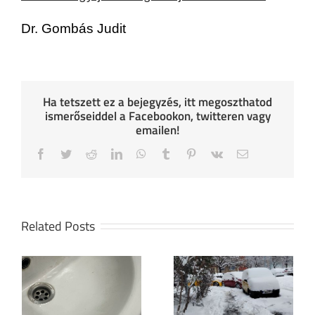
Dr. Gombás Judit
Ha tetszett ez a bejegyzés, itt megoszthatod
ismerőseiddel a Facebookon, twitteren vagy
emailen!
Facebook
Twitter
Reddit
LinkedIn
WhatsApp
Tumblr
Pinterest
Vk
Email
Related Posts