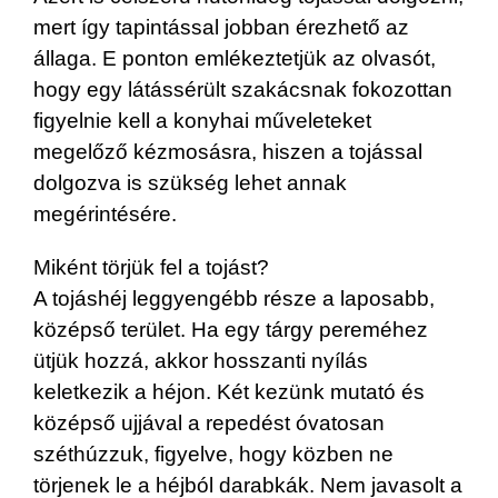
mert így tapintással jobban érezhető az
állaga. E ponton emlékeztetjük az olvasót,
hogy egy látássérült szakácsnak fokozottan
figyelnie kell a konyhai műveleteket
megelőző kézmosásra, hiszen a tojással
dolgozva is szükség lehet annak
megérintésére.
Miként törjük fel a tojást?
A tojáshéj leggyengébb része a laposabb,
középső terület. Ha egy tárgy pereméhez
ütjük hozzá, akkor hosszanti nyílás
keletkezik a héjon. Két kezünk mutató és
középső ujjával a repedést óvatosan
széthúzzuk, figyelve, hogy közben ne
törjenek le a héjból darabkák. Nem javasolt a