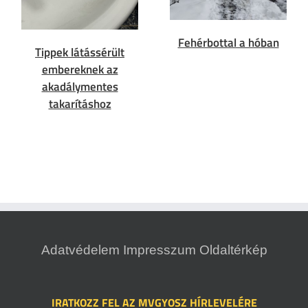
Fehérbottal a hóban
Tippek látássérült
embereknek az
akadálymentes
takarításhoz
Adatvédelem
Impresszum
Oldaltérkép
IRATKOZZ FEL AZ MVGYOSZ HÍRLEVELÉRE