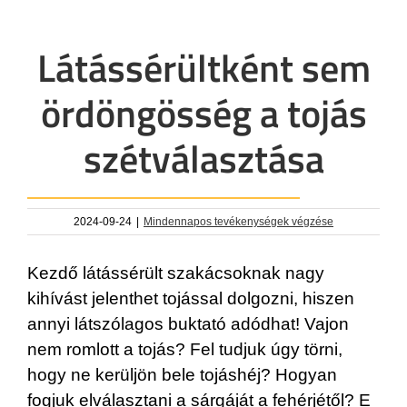
Látássérültként sem
ördöngösség a tojás
szétválasztása
2024-09-24
|
Mindennapos tevékenységek végzése
Kezdő látássérült szakácsoknak nagy
kihívást jelenthet tojással dolgozni, hiszen
annyi látszólagos buktató adódhat! Vajon
nem romlott a tojás? Fel tudjuk úgy törni,
hogy ne kerüljön bele tojáshéj? Hogyan
fogjuk elválasztani a sárgáját a fehérjétől? E