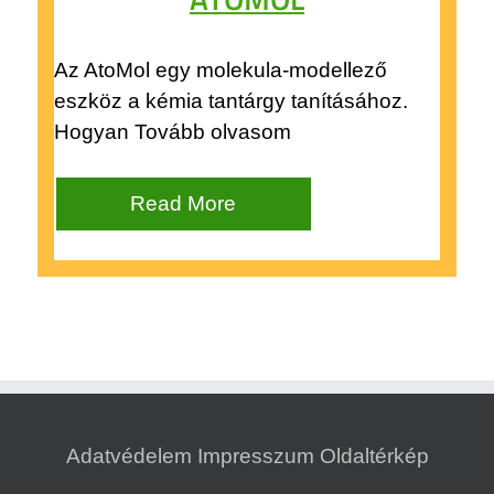
Az AtoMol egy molekula-modellező
eszköz a kémia tantárgy tanításához.
Hogyan Tovább olvasom
Read More
Adatvédelem
Impresszum
Oldaltérkép