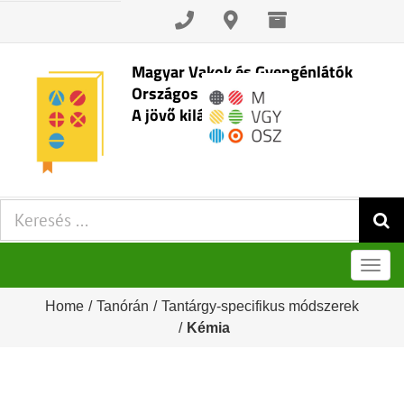
Skip
to
content
Magyar Vakok és Gyengénlátók
Országos Szövetsége
A jövő kilátásai
Keresés:
Men
Home
/
Tanórán
/
Tantárgy-specifikus módszerek
/
Kémia