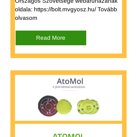
Országos Szövetsége webáruházának
oldala: https://bolt.mvgyosz.hu/ Tovább
olvasom
Read More
ATOMOL