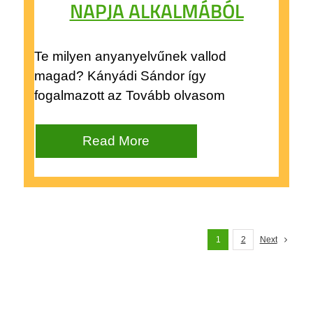
NAPJA ALKALMÁBÓL
Te milyen anyanyelvűnek vallod
magad? Kányádi Sándor így
fogalmazott az Tovább olvasom
Read More
1
2
Next