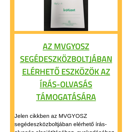
AZ MVGYOSZ
SEGÉDESZKÖZBOLTJÁBAN
ELÉRHETŐ ESZKÖZÖK AZ
ÍRÁS-OLVASÁS
TÁMOGATÁSÁRA
Jelen cikkben az MVGYOSZ
segédeszközboltjában elérhető írás-