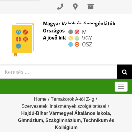
Skip
to
content
Magyar Vakok és Gyengénlátók
Országos Szövetsége
A jövő kilátásai
Keresés:
Men
Home
/
Témakörök A-tól Z-ig
/
Szervezetek, intézmények szolgáltatásai
/
Hajdú-Bihar Vármegyei Általános Iskola,
Gimnázium, Szakgimnázium, Technikum és
Kollégium