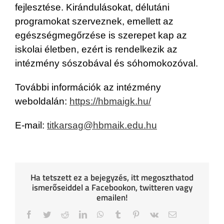
fejlesztése. Kirándulásokat, délutáni
programokat szerveznek, emellett az
egészségmegőrzése is szerepet kap az
iskolai életben, ezért is rendelkezik az
intézmény sószobával és sóhomokozóval.
További információk az intézmény
weboldalán:
https://hbmaigk.hu/
E-mail:
titkarsag@hbmaik.edu.hu
Ha tetszett ez a bejegyzés, itt megoszthatod
ismerőseiddel a Facebookon, twitteren vagy
emailen!
Facebook
Twitter
Reddit
LinkedIn
WhatsApp
Tumblr
Pinterest
Vk
Email