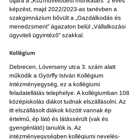
útjára a „Közművelődési munkatárs” 2 éves
képzést, majd 2022/2023-as tanévben a
szakgimnázium bővült a „Gazdálkodás és
menedzsment” ágazaton belül „Vállalkozási
ügyviteli ügyintéző” szakkal.
Kollégium
Debrecen, Lóverseny utca 3. szám alatt
működik a Györffy István Kollégium
Intézményegység, ez a kollégiumi
feladatellátás telephelye. A kollégiumban 108
középiskolás diákot tudnak elszállásolni. Az
itt elszállásolt diákok között vannak ép
értelmű, ép látó és látássérült (vak és
gyengénlátó) tanulók is. Az
intézményegységben kollégiumi nevelés-