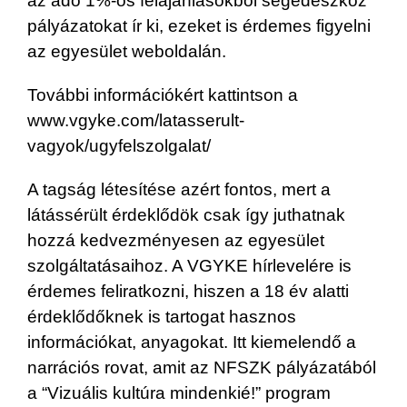
az adó 1%-os felajánlásokból segédeszköz
pályázatokat ír ki, ezeket is érdemes figyelni
az egyesület weboldalán.
További információkért kattintson a
www.vgyke.com/latasserult-
vagyok/ugyfelszolgalat/
A tagság létesítése azért fontos, mert a
látássérült érdeklődök csak így juthatnak
hozzá kedvezményesen az egyesület
szolgáltatásaihoz. A VGYKE hírlevelére is
érdemes feliratkozni, hiszen a 18 év alatti
érdeklődőknek is tartogat hasznos
információkat, anyagokat. Itt kiemelendő a
narrációs rovat, amit az NFSZK pályázatából
a “Vizuális kultúra mindenkié!” program