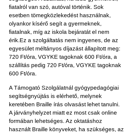
fiatalról van szó, autóval történik. Sok
esetben tömegközlekedést használnak,
olyankor kísérő segít a gyermeknek,
fiatalnak, míg az iskola bejáratát el nem
érik.Ez a szolgáltatás nem ingyenes, de az
egyesület méltányos díjazást állapított meg:
720 Ft/óra, VGYKE tagoknak 600 Ft/óra, a
szállítás pedig 720 Ft/óra, VGYKE tagoknak
600 Ft/óra.
A Támogató Szolgálatnál gyógypedagógiai
segítségnyújtás is elérhető, melynek
keretében Braille írás olvasást lehet tanulni.
A járványhelyzet miatt ez most csak online
formában lehetséges. Az oktatáshoz
használt Braille könyveket, ha szükséges, az