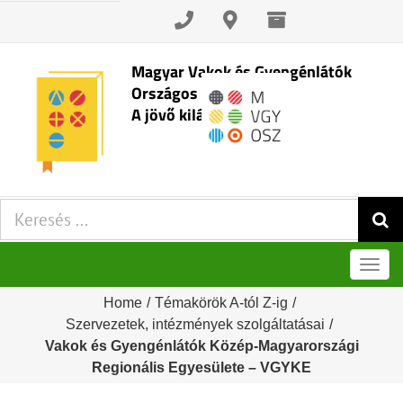
Skip
to
content
Magyar Vakok és Gyengénlátók
Országos Szövetsége
A jövő kilátásai
Keresés:
Men
Home
/
Témakörök A-tól Z-ig
/
Szervezetek, intézmények szolgáltatásai
/
Vakok és Gyengénlátók Közép-Magyarországi
Regionális Egyesülete – VGYKE