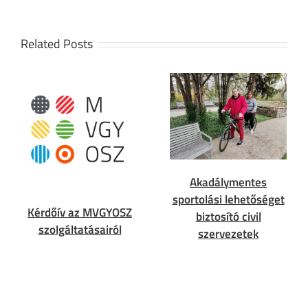
Related Posts
Akadálymentes
sportolási lehetőséget
Kérdőív az MVGYOSZ
biztosító civil
szolgáltatásairól
szervezetek