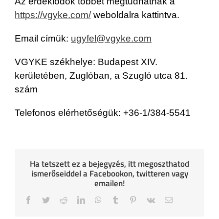
Az érdeklődők többet megtudhatnak a
https://vgyke.com/
weboldalra kattintva.
Email címük:
ugyfel@vgyke.com
VGYKE székhelye: Budapest XIV.
kerületében, Zuglóban, a Szugló utca 81.
szám
Telefonos elérhetőségük: +36-1/384-5541
Ha tetszett ez a bejegyzés, itt megoszthatod
ismerőseiddel a Facebookon, twitteren vagy
emailen!
Facebook
Twitter
Reddit
LinkedIn
WhatsApp
Tumblr
Pinterest
Vk
Email