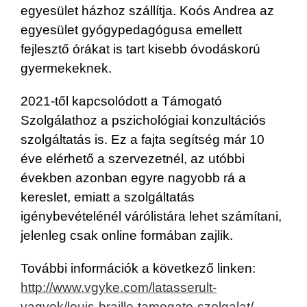
egyesület házhoz szállítja. Koós Andrea az
egyesület gyógypedagógusa emellett
fejlesztő órákat is tart kisebb óvodáskorú
gyermekeknek.
2021-től kapcsolódott a Támogató
Szolgálathoz a pszichológiai konzultációs
szolgáltatás is. Ez a fajta segítség már 10
éve elérhető a szervezetnél, az utóbbi
években azonban egyre nagyobb rá a
kereslet, emiatt a szolgáltatás
igénybevételénél várólistára lehet számítani,
jelenleg csak online formában zajlik.
További információk a következő linken:
http://www.vgyke.com/latasserult-
vagyok/louis-braille-tamogato-szolgalat/