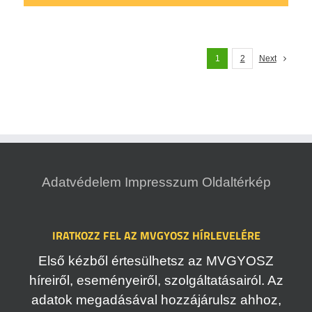
1
2
Next
Adatvédelem
Impresszum
Oldaltérkép
IRATKOZZ FEL AZ MVGYOSZ HÍRLEVELÉRE
Első kézből értesülhetsz az MVGYOSZ
híreiről, eseményeiről, szolgáltatásairól. Az
adatok megadásával hozzájárulsz ahhoz,