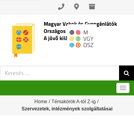
Skip
to
content
Magyar Vakok és Gyengénlátók
Országos Szövetsége
A jövő kilátásai
Keresés:
Men
Home
/
Témakörök A-tól Z-ig
/
Szervezetek, intézmények szolgáltatásai