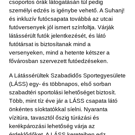
csoportos órák látogatásán túl pedig
személyi edzés is igénybe vehető. A Suhanj!
és inkluzív futócsapata továbbá az utcai
futóversenyek jól ismert színfoltja. Várják
látássérült futók jelentkezését, és látó
futótársat is biztosítanak mind a
versenyeken, mind a hetente kétszer a
fővárosban szervezett futóedzéseken.
A Látássérültek Szabadidős Sportegyesülete
(LÁSS) egy- és többnapos, első sorban
szabadtéri sportolási lehetőséget biztosít.
Több, mint tíz éve jár a LÁSS csapata látó
önkéntes síoktatókkal síelni. Nyaranta
vízitúra, tavasztól őszig túrázási és
kerékpározási lehetőség várja az
érdeklődőket. A LÁSS kereteiben edz