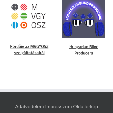
Kérdőív az MVGYOSZ
Hungarian Blind
szolgáltatásairól
Producers
Adatvédelem
Impresszum
Oldaltérkép