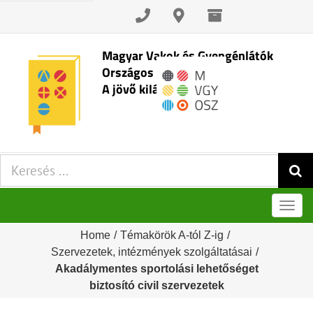
Skip
to
content
Magyar Vakok és Gyengénlátók
Országos Szövetsége
A jövő kilátásai
Keresés:
Men
Home
/
Témakörök A-tól Z-ig
/
Szervezetek, intézmények szolgáltatásai
/
Akadálymentes sportolási lehetőséget
biztosító civil szervezetek