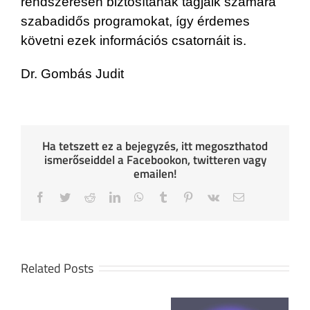
rendszeresen biztosítanak tagjaik számára
szabadidős programokat, így érdemes
követni ezek információs csatornáit is.
Dr. Gombás Judit
Ha tetszett ez a bejegyzés, itt megoszthatod
ismerőseiddel a Facebookon, twitteren vagy
emailen!
Facebook
Twitter
Reddit
LinkedIn
WhatsApp
Tumblr
Pinterest
Vk
Email
Related Posts