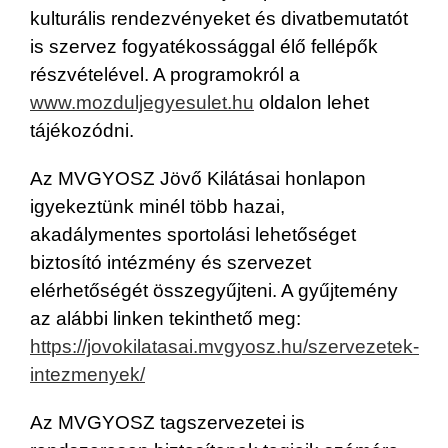
kulturális rendezvényeket és divatbemutatót
is szervez fogyatékossággal élő fellépők
részvételével. A programokról a
www.mozduljegyesulet.hu
oldalon lehet
tájékozódni.
Az MVGYOSZ Jövő Kilátásai honlapon
igyekeztünk minél több hazai,
akadálymentes sportolási lehetőséget
biztosító intézmény és szervezet
elérhetőségét összegyűjteni. A gyűjtemény
az alábbi linken tekinthető meg:
https://jovokilatasai.mvgyosz.hu/szervezetek-
intezmenyek/
Az MVGYOSZ tagszervezetei is