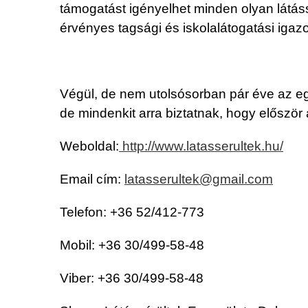
támogatást igényelhet minden olyan látáss
érvényes tagsági és iskolalátogatási igazo
Végül, de nem utolsósorban pár éve az e
de mindenkit arra biztatnak, hogy először 
Weboldal:
http://www.latasserultek.hu/
Email cím:
latasserultek@gmail.com
Telefon: +36 52/412-773
Mobil: +36 30/499-58-48
Viber: +36 30/499-58-48