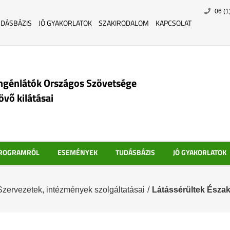
Skip
06 (1
to
UDÁSBÁZIS
JÓ GYAKORLATOK
SZAKIRODALOM
KAPCSOLAT
content
ngénlátók Országos Szövetsége
jövő kilátásai
PROGRAMRÓL
ESEMÉNYEK
TUDÁSBÁZIS
JÓ GYAKORLATOK
Szervezetek, intézmények szolgáltatásai
/
Látássérültek Észak