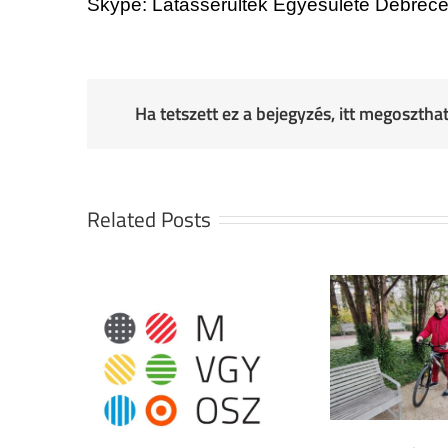
Skype: Látássérültek Egyesülete Debrec
Ha tetszett ez a bejegyzés, itt megoszth
Related Posts