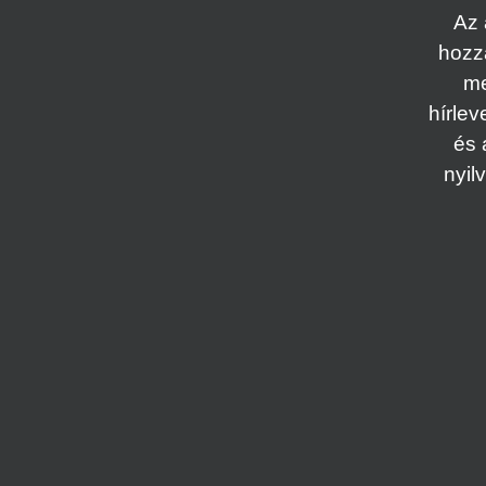
Az 
hozz
me
hírlev
és 
nyil