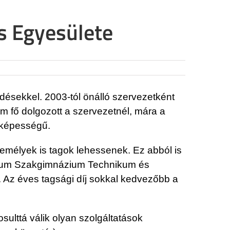
is Egyesülete
rdésekkel. 2003-tól önálló szervezetként
 fő dolgozott a szervezetnél, mára a
aképességű.
zemélyek is tagok lehessenek. Ez abból is
ázium Szakgimnázium Technikum és
t. Az éves tagsági díj sokkal kedvezőbb a
osulttá válik olyan szolgáltatások