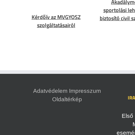
Akadálym
sportolási le
Kérdőív az MVGYOSZ
biztosító civil 
szolgáltatásairól
Adatvédelem
Impresszum
IR
Oldaltérkép
Első 
esemény