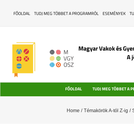
FŐOLDAL
TUDJ MEG TÖBBET A PROGRAMRÓL
ESEMÉNYEK
T
Magyar Vakok és Gye
A 
FŐOLDAL
TUDJ MEG TÖBBET A 
Home
/
Témakörök A-tól Z-ig
/