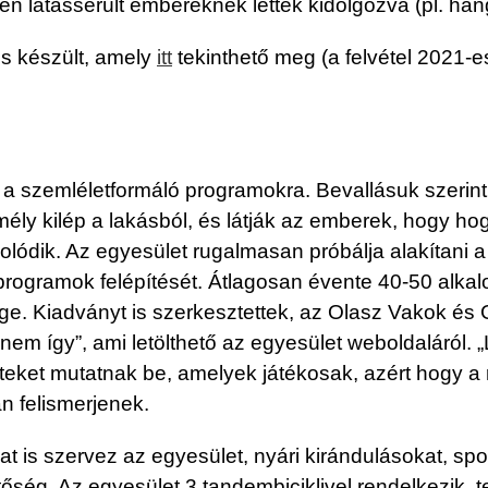
en látássérült embereknek lettek kidolgozva (pl. ha
is készült, amely
itt
tekinthető meg (a felvétel 2021-e
 a szemléletformáló programokra. Bevallásuk szerin
ély kilép a lakásból, és látják az emberek, hogy hog
zolódik. Az egyesület rugalmasan próbálja alakítani 
programok felépítését. Átlagosan évente 40-50 alkal
ége. Kiadványt is szerkesztettek, az Olasz Vakok 
nem így”, ami letölthető az egyesület weboldaláról. „
eteket mutatnak be, amelyek játékosak, azért hogy a 
án felismerjenek.
at is szervez az egyesület, nyári kirándulásokat, sp
tőség. Az egyesület 3 tandembiciklivel rendelkezik, t