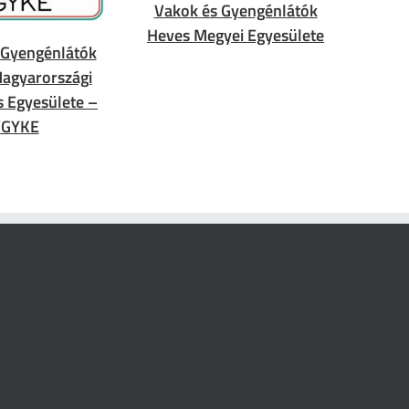
Vakok és Gyengénlátók
Heves Megyei Egyesülete
 Gyengénlátók
agyarországi
s Egyesülete –
VGYKE