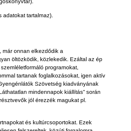
ngoskönyvtár).
s adatokat tartalmaz).
t, már onnan elkezdődik a
yan öltözködik, közlekedik. Ezáltal az ép
a szemléletformáló programokat,
ommal tartanak foglalkozásokat, igen aktív
és Gyengénlátók Szövetség kiadványának
Láthatatlan mindennapok kiállítás” során
résztvevők jól érezzék magukat pl.
ortnapokat és kultúrcsoportokat. Ezek
eljesen felszereltek, közúti forgalomra