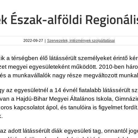
k Észak-alföldi Regionál
2022-09-27
|
Szervezetek, intézmények szolgáltatásai
ik a térségben élő látássérült személyeket érintő ké
zet megyei egyesületeként működött. 2010-ben három
 és a munkavállalók nagy része megváltozott munk
 az egyesületnél a 14 évnél fiatalabb látássérült s
 van a Hajdú-Bihar Megyei Általános Iskola, Gimn
ros kapcsolatot ápol, és tanulóira is figyelmet fordí
k.
az adott látássérült diák egyesületi tag, onnantól jog