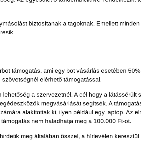
nymásolást biztosítanak a tagoknak. Emellett minden
resik.
rbot támogatás, ami egy bot vásárlás esetében 50%-
 szövetségnél elérhető támogatással.
ehetőség a szervezetnél. A cél hogy a látássérült s
egédeszközök megvásárlását segítsék. A támogatást 
zámára alakítottak ki, ilyen például egy laptop. Az
lt támogatás nem haladhatja meg a 100.000 Ft-ot.
detik meg általában ősszel, a hírlevélen keresztül l