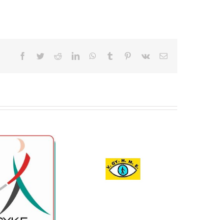
Facebook
Twitter
Reddit
LinkedIn
WhatsApp
Tumblr
Pinterest
Vk
Email