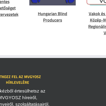
entes
hetőséget
Hungarian Blind
Vakok és
szervezetek
Producers
Közép-M
Regionáli
ATKOZZ FEL AZ MVGYOSZ
HÍRLEVELÉRE
kézből értesülhetsz az
MVGYOSZ híreiről,
eiről, szolgáltatásairól.