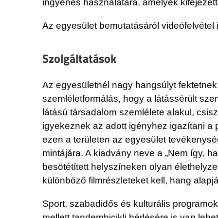
ingyenes használatára, amelyek kifejezett
Az egyesület bemutatásáról videófelvétel 
Szolgáltatások
Az egyesületnél nagy hangsúlyt fektetnek
szemléletformálás, hogy a látássérült szem
látású társadalom szemlélete alakul, csis
igyekeznek az adott igényhez igazítani a 
ezen a területen az egyesület tevékenys
mintájára. A kiadvány neve a „Nem így, ha
besötétített helyszíneken olyan élethelyz
különböző filmrészleteket kell, hang alapj
Sport, szabadidős és kulturális programok
mellett tandembicikli bérlésére is van lehe